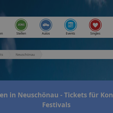
en
Stellen
Autos
Events
Singles
ts
Neuschönau
n in Neuschönau - Tickets für Kon
Festivals