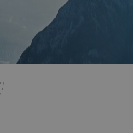
rg
im
h