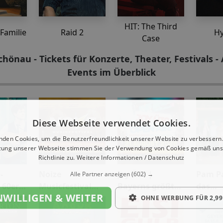
HIT: The Third
 Familie
Raid 2
Hy
Case
önau - Tickets für Konzerte, Theater, Festivals -
Events im Überblick
Diese Webseite verwendet Cookies.
nden Cookies, um die Benutzerfreundlichkeit unserer Website zu verbessern.
zung unserer Webseite stimmen Sie der Verwendung von Cookies gemäß uns
Richtlinie zu.
Weitere Informationen / Datenschutz
-
Noize
Joy Ü30 |
Pam P
Alle Partner anzeigen
(602) →
 60er
Musicfestival
Bayerns größtes
das
NWILLIGEN & WEITER
2026
Ü30 Open Air
Silber
OHNE WERBUNG FÜR 2,99