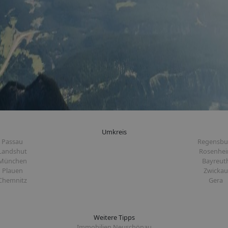
Umkreis
Passau
Regensbu
Landshut
Rosenhe
München
Bayreut
Plauen
Zwickau
Chemnitz
Gera
Weitere Tipps
Immobilien Neuschönau