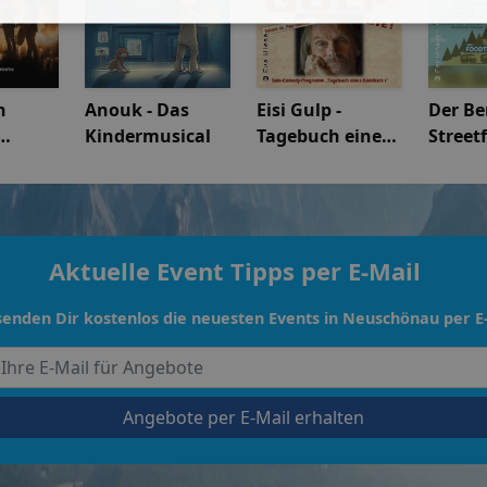
n
Anouk - Das
Eisi Gulp -
Der Ber
Kindermusical
Tagebuch eines
Street
ein
Komikers 1
Street
Festiv
Aktuelle Event Tipps per E-Mail
senden Dir kostenlos die neuesten Events in Neuschönau per E
Angebote per E-Mail erhalten