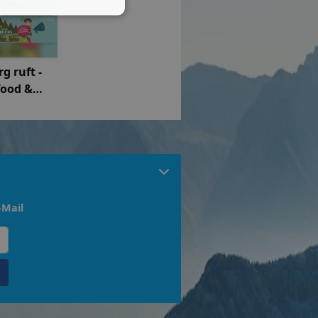
g ruft -
food &
art
al
-Mail