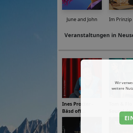
June and John
Im Prinzip
Veranstaltungen in Neusch
Wir verwe
weitere Nut
Ines Procter -
Tom & Flo 
Bäsd off
Sound der
EI
"Närrische
Jahre
Putzfraa"