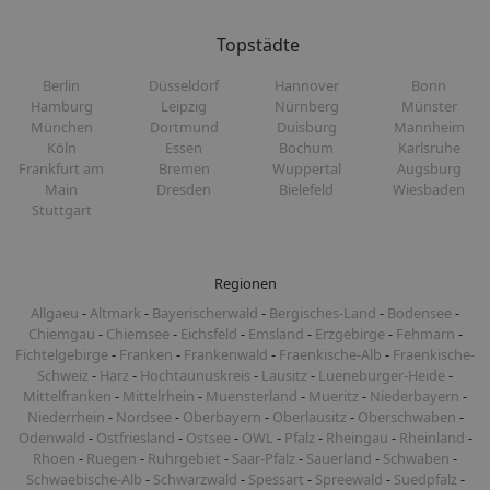
Topstädte
Berlin
Düsseldorf
Hannover
Bonn
Hamburg
Leipzig
Nürnberg
Münster
München
Dortmund
Duisburg
Mannheim
Köln
Essen
Bochum
Karlsruhe
Frankfurt am
Bremen
Wuppertal
Augsburg
Main
Dresden
Bielefeld
Wiesbaden
Stuttgart
Regionen
Allgaeu
-
Altmark
-
Bayerischerwald
-
Bergisches-Land
-
Bodensee
-
Chiemgau
-
Chiemsee
-
Eichsfeld
-
Emsland
-
Erzgebirge
-
Fehmarn
-
Fichtelgebirge
-
Franken
-
Frankenwald
-
Fraenkische-Alb
-
Fraenkische-
Schweiz
-
Harz
-
Hochtaunuskreis
-
Lausitz
-
Lueneburger-Heide
-
Mittelfranken
-
Mittelrhein
-
Muensterland
-
Mueritz
-
Niederbayern
-
Niederrhein
-
Nordsee
-
Oberbayern
-
Oberlausitz
-
Oberschwaben
-
Odenwald
-
Ostfriesland
-
Ostsee
-
OWL
-
Pfalz
-
Rheingau
-
Rheinland
-
Rhoen
-
Ruegen
-
Ruhrgebiet
-
Saar-Pfalz
-
Sauerland
-
Schwaben
-
Schwaebische-Alb
-
Schwarzwald
-
Spessart
-
Spreewald
-
Suedpfalz
-