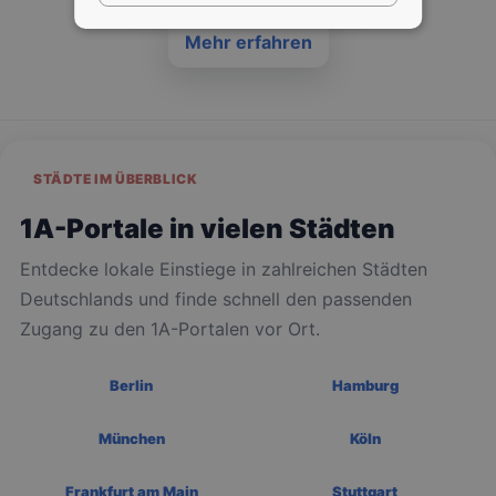
Mehr erfahren
STÄDTE IM ÜBERBLICK
1A-Portale in vielen Städten
Entdecke lokale Einstiege in zahlreichen Städten
Deutschlands und finde schnell den passenden
Zugang zu den 1A-Portalen vor Ort.
Berlin
Hamburg
München
Köln
Frankfurt am Main
Stuttgart