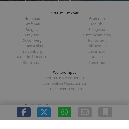
Orte im Umkreis
Hohenau
Grafenau
Grafenau
Mauth
Ringelai
Spiegelau
Freyung
Hinterschmiding
Schönberg
Perlesreut
Eppenschlag
Philippsreut
Saldenburg
Innernzell
Kirchdorf im Wald
Grainet
Röhrnbach
Frauenau
Weitere Tipps
Konzerte Neuschönau
Immobilien Neuschönau
Singles Neuschönau
Folge uns auf:
|
|
|
|
Über uns
Presse
Redaktion
Datenschutz
Impressum