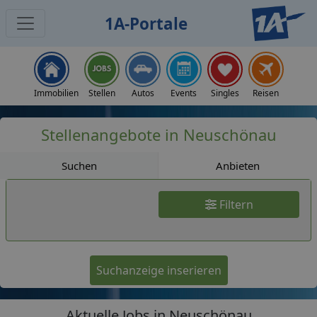
1A-Portale
Jobs
Immobilien
Stellen
Autos
Events
Singles
Reisen
Stellenangebote in Neuschönau
Suchen
Anbieten
Filtern
Suchanzeige inserieren
Aktuelle Jobs in Neuschönau