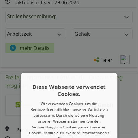
aktualisiert seit: 29.06.2026
Stellenbeschreibung:
Arbeitszeit
Gehalt
mehr Details
Teilen
Freileitungsmonteur (m/ w/ d) - Quereinstieg
möglich!
Diese Webseite verwendet
Cookies.
Wir verwenden Cookies, um die
VINCI Deutschland GmbH
Benutzerfreundlichkeit unserer Website zu
verbessern. Durch die weitere Nutzung
unserer Webseite stimmen Sie der
Verwendung von Cookies gemäß unserer
Perlesreut
Cookie-Richtlinie zu.
Weitere Informationen /