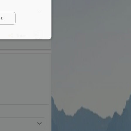
 €
Teilen