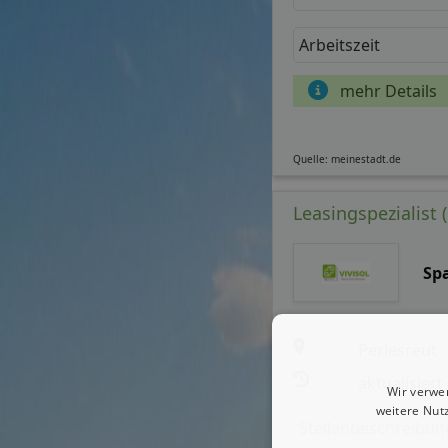
Arbeitszeit
mehr Details
Quelle: meinestadt.de
Leasingspezialist 
Sp
Perlesreut
aktualisiert
Wir verwe
weitere Nut
Stellenbeschreibun