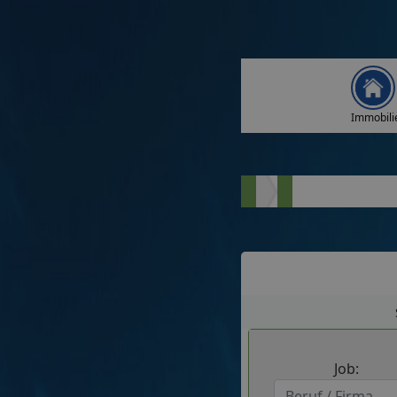
Immobili
Job: