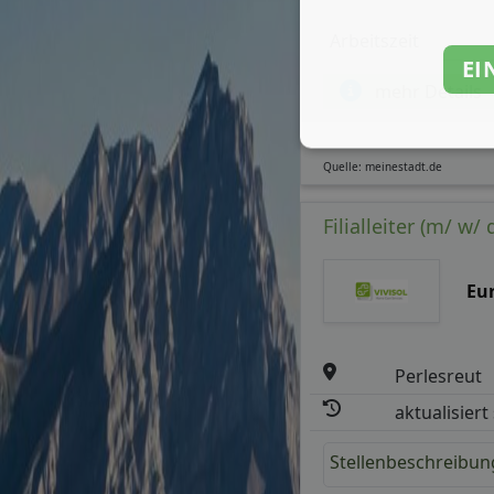
Arbeitszeit
EI
mehr Details
Quelle: meinestadt.de
Filialleiter (m/ w/ 
Eu
Perlesreut
aktualisiert
Stellenbeschreibun