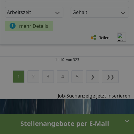
Arbeitszeit
Gehalt
mehr Details
Teilen
1 - 10 von 323
1
2
3
4
5
❯
❯❯
Job-Suchanzeige jetzt inserieren
Stellenangebote per E-Mail