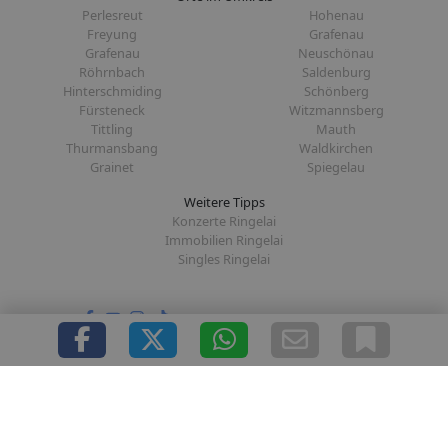
Perlesreut
Hohenau
Freyung
Grafenau
Grafenau
Neuschönau
Röhrnbach
Saldenburg
Hinterschmiding
Schönberg
Fürsteneck
Witzmannsberg
Tittling
Mauth
Thurmansbang
Waldkirchen
Grainet
Spiegelau
Weitere Tipps
Konzerte Ringelai
Immobilien Ringelai
Singles Ringelai
Folge uns auf:
|
|
|
|
Über uns
Presse
Redaktion
Datenschutz
Impressum