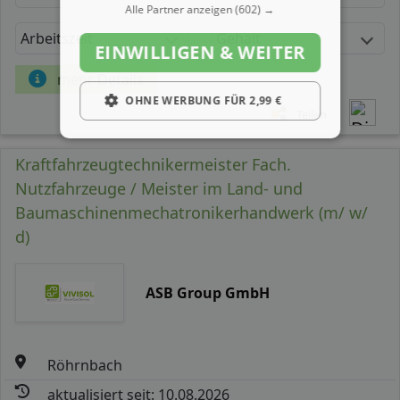
Alle Partner anzeigen
(602) →
Arbeitszeit
Gehalt
EINWILLIGEN & WEITER
mehr Details
OHNE WERBUNG FÜR 2,99 €
Teilen
Kraftfahrzeugtechnikermeister Fach.
Nutzfahrzeuge / Meister im Land- und
Baumaschinenmechatronikerhandwerk (m/ w/
d)
ASB Group GmbH
Röhrnbach
aktualisiert seit: 10.08.2026