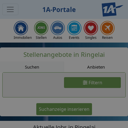
1A-Portale
Jobs
Immobilien
Stellen
Autos
Events
Singles
Reisen
Stellenangebote in Ringelai
Suchen
Anbieten
Filtern
Suchanzeige inserieren
Aktuelle Jobs in Ringelai