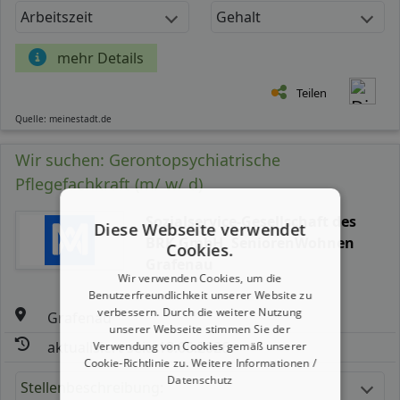
Arbeitszeit
Gehalt
mehr Details
Teilen
Quelle: meinestadt.de
Wir suchen: Gerontopsychiatrische
Pflegefachkraft (m/ w/ d)
Sozialservice-Gesellschaft des
Diese Webseite verwendet
BRK GmbH, SeniorenWohnen
Cookies.
Grafenau
Wir verwenden Cookies, um die
Benutzerfreundlichkeit unserer Website zu
verbessern. Durch die weitere Nutzung
Grafenau
unserer Webseite stimmen Sie der
aktualisiert seit: 10.08.2026
Verwendung von Cookies gemäß unserer
Cookie-Richtlinie zu.
Weitere Informationen /
Datenschutz
Stellenbeschreibung: