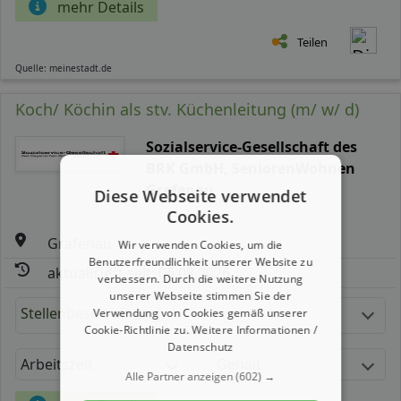
mehr Details
Teilen
Quelle: meinestadt.de
Koch/ Köchin als stv. Küchenleitung (m/ w/ d)
Sozialservice-Gesellschaft des
BRK GmbH, SeniorenWohnen
Grafenau
Diese Webseite verwendet
Cookies.
Grafenau
Wir verwenden Cookies, um die
Benutzerfreundlichkeit unserer Website zu
aktualisiert seit: 06.08.2026
verbessern. Durch die weitere Nutzung
unserer Webseite stimmen Sie der
Stellenbeschreibung:
Verwendung von Cookies gemäß unserer
Cookie-Richtlinie zu.
Weitere Informationen /
Datenschutz
Arbeitszeit
Gehalt
Alle Partner anzeigen
(602) →