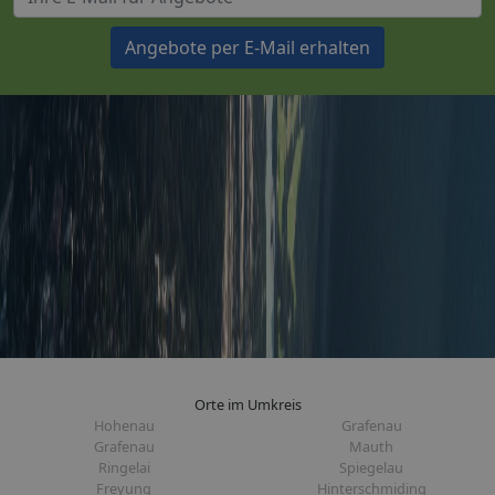
Angebote per E-Mail erhalten
Orte im Umkreis
Hohenau
Grafenau
Grafenau
Mauth
Ringelai
Spiegelau
Freyung
Hinterschmiding