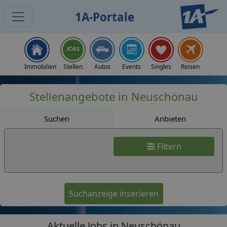
1A-Portale
Jobs
Immobilien
Stellen
Autos
Events
Singles
Reisen
Stellenangebote in Neuschönau
Suchen
Anbieten
Filtern
Suchanzeige inserieren
Aktuelle Jobs in Neuschönau