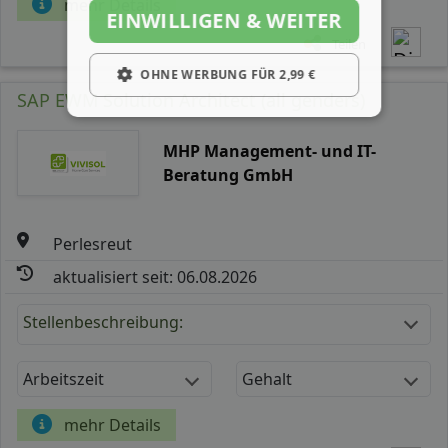
mehr Details
EINWILLIGEN & WEITER
Teilen
OHNE WERBUNG FÜR 2,99 €
SAP EWM Solution Architect (all genders)
MHP Management- und IT-
Beratung GmbH
Perlesreut
aktualisiert seit: 06.08.2026
Stellenbeschreibung:
Arbeitszeit
Gehalt
mehr Details