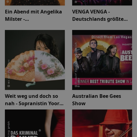
Ein Abend mit Angelika
VENGA VENGA -
Milster -
Deutschlands größte
Jubiläumstournee 2027
90er & 2000er Party
Weit weg und doch so
Australian Bee Gees
nah - Sopranistin Yoora
Show
Lee-Hoff | europ. Klassik
und korean. Liedgut im
Dialog