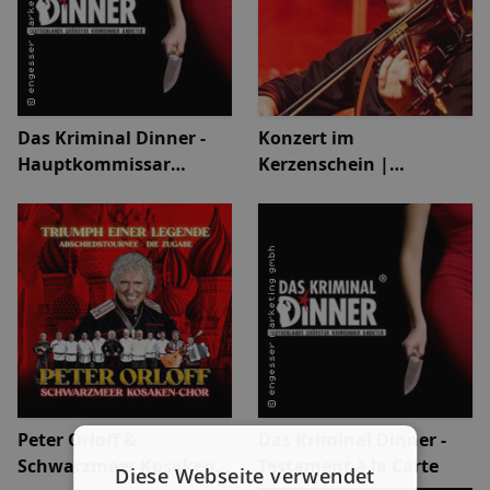
Das Kriminal Dinner -
Konzert im
Hauptkommissar
Kerzenschein |
Schröder ermittelt
Klubhaus Stock'sen
Peter Orloff &
Das Kriminal Dinner -
Schwarzmeer Kosaken
Testament à la Carte
Diese Webseite verwendet