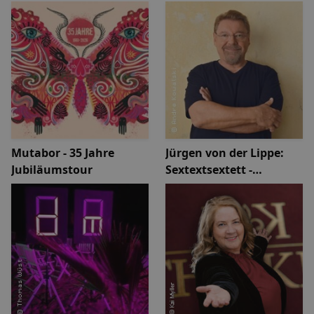
Mutabor - 35 Jahre
Jürgen von der Lippe:
Jubiläumstour
Sextextsextett -
Comedy-Lesung