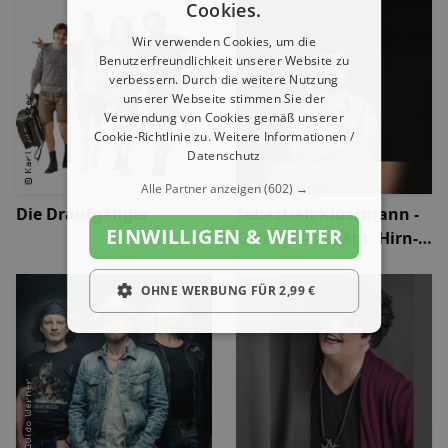
Chor - Die
Cookies.
Abschiedstournee - Die
Wir verwenden Cookies, um die
Zugabe
Benutzerfreundlichkeit unserer Website zu
verbessern. Durch die weitere Nutzung
unserer Webseite stimmen Sie der
Verwendung von Cookies gemäß unserer
Cookie-Richtlinie zu.
Weitere Informationen /
Datenschutz
Alle Partner anzeigen
(602) →
Die Draufgänger
Sebastian Klussmann -
EINWILLIGEN & WEITER
Gefragt – Gesagt: Hirn-
Turbo mit Live-Quiz
OHNE WERBUNG FÜR 2,99 €