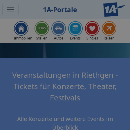
1A-Portale
Home
Konzerte & Events
Riethgen
Immobilien
Stellen
Autos
Events
Singles
Reisen
Veranstaltungen in Riethgen -
Tickets für Konzerte, Theater,
Festivals
Alle Konzerte und weitere Events im
Überblick