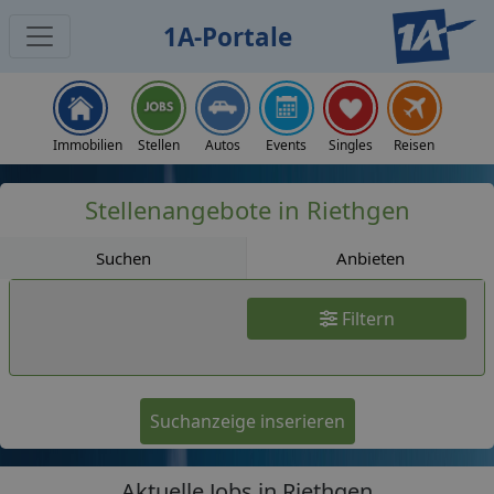
1A-Portale
Jobs
Immobilien
Stellen
Autos
Events
Singles
Reisen
Stellenangebote in Riethgen
Suchen
Anbieten
Filtern
Suchanzeige inserieren
Aktuelle Jobs in Riethgen