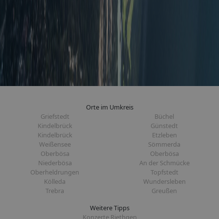
Orte im Umkreis
Griefstedt
Büchel
Kindelbrück
Günstedt
Kindelbrück
Etzleben
Weißensee
Sömmerda
Oberbösa
Oberbösa
Niederbösa
An der Schmücke
Oberheldrungen
Topfstedt
Kölleda
Wundersleben
Trebra
Greußen
Weitere Tipps
Konzerte Riethgen