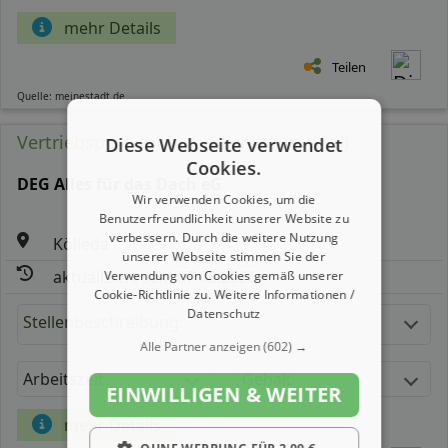
mehr Details
Teilen
Quelle: meinestadt.de
Vertriebsprofi im Innendienst (m/ w/ d)
Diese Webseite verwendet
Cookies.
DEG Alles für das Dach eG
Wir verwenden Cookies, um die
Benutzerfreundlichkeit unserer Website zu
verbessern. Durch die weitere Nutzung
Kölleda
unserer Webseite stimmen Sie der
aktualisiert seit: 07.08.2026
Verwendung von Cookies gemäß unserer
Cookie-Richtlinie zu.
Weitere Informationen /
Datenschutz
Stellenbeschreibung:
Alle Partner anzeigen
(602) →
Arbeitszeit
Gehalt
EINWILLIGEN & WEITER
mehr Details