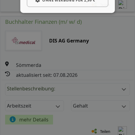
OHNE WERBUNG FÜR 2,99 €
Teilen
Buchhalter Finanzen (m/ w/ d)
DIS AG Germany
Sömmerda
aktualisiert seit: 07.08.2026
Stellenbeschreibung:
Arbeitszeit
Gehalt
mehr Details
Teilen