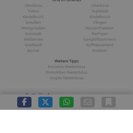
Oberbösa
Oberbösa
Trebra
Topfstedt
Kindelbrück
Kindelbrück
Greußen
Clingen
Westgreußen
Wasserthaleben
Günstedt
Riethgen
Weißensee
Gangloffsömmern
Griefstedt
Kyffhäuserland
Büchel
Etzleben
Weitere Tipps
Konzerte Niederbösa
Immobilien Niederbösa
Singles Niederbösa
Folge uns auf:
|
|
|
|
Über uns
Presse
Redaktion
Datenschutz
Impressum