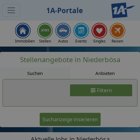
1A-Portale
Jobs
Immobilien
Stellen
Autos
Events
Singles
Reisen
Stellenangebote in Niederbösa
Suchen
Anbieten
Filtern
Suchanzeige inserieren
Aktuelle Jobs in Niederbösa