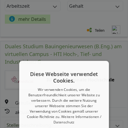
Arbeitszeit
Gehalt
mehr Details
Teilen
Duales Studium Bauingenieurwesen (B.Eng.) am
virtuellen Campus - HTI Hoch-, Tief- und
Industriebau G
Diese Webseite verwendet
IU Internationale Hochschule
Cookies.
Wir verwenden Cookies, um die
Benutzerfreundlichkeit unserer Website zu
verbessern. Durch die weitere Nutzung
Greußen
unserer Webseite stimmen Sie der
Verwendung von Cookies gemäß unserer
aktualisiert seit: 07.08.2026
Cookie-Richtlinie zu.
Weitere Informationen /
Datenschutz
Stellenbeschreibung: