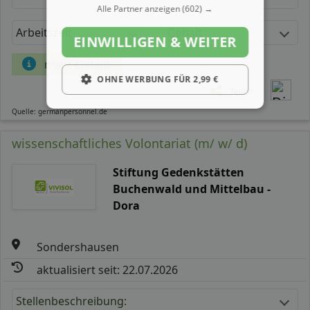
Alle Partner anzeigen
(602) →
Arbeitszeit
Gehalt
EINWILLIGEN & WEITER
mehr Details
OHNE WERBUNG FÜR 2,99 €
Teilen
Quelle: germanpersonnel.de
wissenschaftliches Volontariat (m/ w/ d)
Stiftung Gedenkstätten
Buchenwald und Mittelbau -
Dora
Sondershausen
aktualisiert seit: 22.07.2026
Stellenbeschreibung: