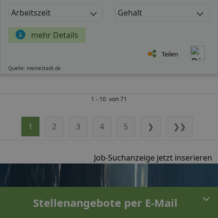
Arbeitszeit
Gehalt
mehr Details
Teilen
Quelle: meinestadt.de
1 - 10 von 71
1
2
3
4
5
❯
❯❯
Job-Suchanzeige jetzt inserieren
Stellenangebote per E-Mail