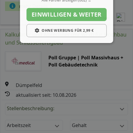
Alle Partner anzeigen
(602) →
mehr Details
EINWILLIGEN & WEITER
Teilen
OHNE WERBUNG FÜR 2,99 €
Kalkulator und Abrechner (m/ w/ d) für Hochbau
und Schlüsselfertigbau
Poll Gruppe | Poll Massivhaus +
Poll Gebäudetechnik
Dümpelfeld
aktualisiert seit: 10.08.2026
Stellenbeschreibung:
Arbeitszeit
Gehalt