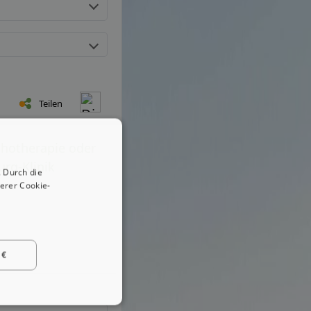
Teilen
chotherapie oder
urg-Klinik
 Durch die
erer Cookie-
 €