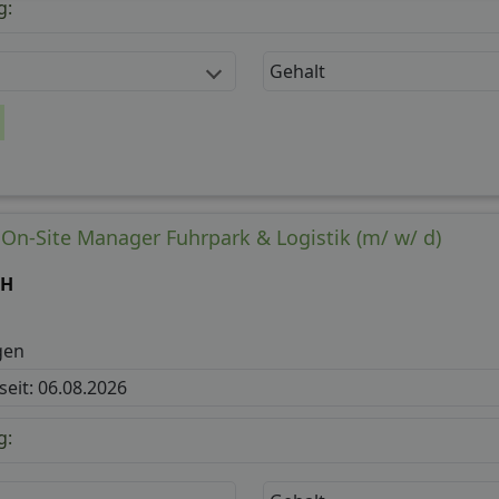
g:
Gehalt
 On-Site Manager Fuhrpark & Logistik (m/ w/ d)
bH
gen
 seit: 06.08.2026
g: