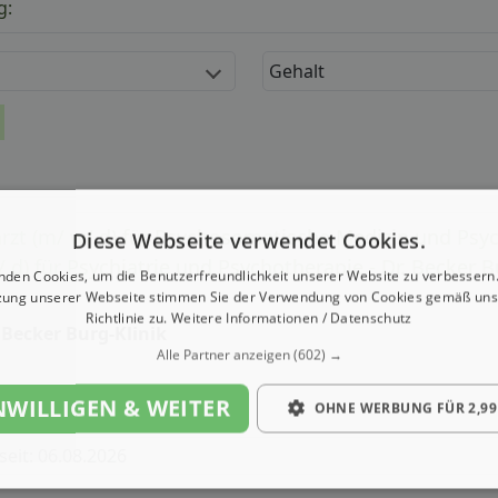
g:
Gehalt
arzt (m/ w/ d) für Psychosomatische Medizin und Psy
Diese Webseite verwendet Cookies.
/ d) für Psychiatrie und Psychotherapie - Dr. Becker B
nden Cookies, um die Benutzerfreundlichkeit unserer Website zu verbessern.
zung unserer Webseite stimmen Sie der Verwendung von Cookies gemäß uns
Richtlinie zu.
Weitere Informationen / Datenschutz
 Becker Burg-Klinik
Alle Partner anzeigen
(602) →
NWILLIGEN & WEITER
OHNE WERBUNG FÜR 2,99
 seit: 06.08.2026