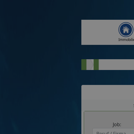
Immobili
Job: