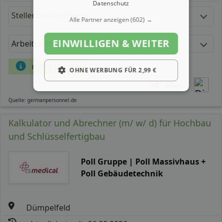
Datenschutz
Stellenbeschreibung:
Alle Partner anzeigen
(602) →
EINWILLIGEN & WEITER
Arbeitszeit
Gehalt
mehr Details
OHNE WERBUNG FÜR 2,99 €
Teilen
Quelle: germanpersonnel.de
Kalkulator und Abrechner (m/ w/ d) für Hochbau
und Schlüsselfertigbau
Poll Gruppe | Poll Massivhaus +
Poll Gebäudetechnik
Dümpelfeld