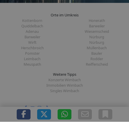
Orte im Umkreis
Kottenborn
Honerath
Quiddelbach
Barweiler
Adenau
Wiesemscheid
Barweiler
Nürburg
Wirft
Nürburg
Herschbroich
Müllenbach
Pomster
Bauler
Leimbach
Rodder
Meuspath
Reifferscheid
Weitere Tipps
Konzerte Wimbach
Immobilien Wimbach
Singles Wimbach
Folge uns auf:
|
|
|
|
Über uns
Presse
Redaktion
Datenschutz
Impressum