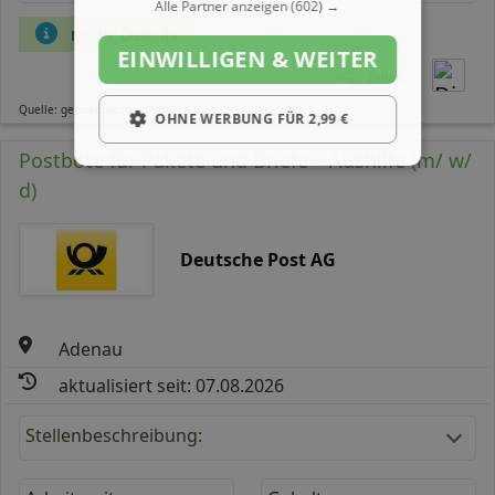
Alle Partner anzeigen
(602) →
mehr Details
EINWILLIGEN & WEITER
Teilen
Quelle: germanpersonnel.de
OHNE WERBUNG FÜR 2,99 €
Postbote für Pakete und Briefe – Aushilfe (m/ w/
d)
Deutsche Post AG
Adenau
aktualisiert seit: 07.08.2026
Stellenbeschreibung: