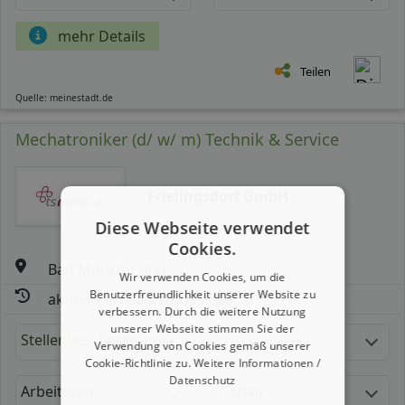
mehr Details
Teilen
Quelle: meinestadt.de
Mechatroniker (d/ w/ m) Technik & Service
Frielingsdorf GmbH
Diese Webseite verwendet
Cookies.
Bad Münstereifel
Wir verwenden Cookies, um die
Benutzerfreundlichkeit unserer Website zu
aktualisiert seit: 07.08.2026
verbessern. Durch die weitere Nutzung
unserer Webseite stimmen Sie der
Stellenbeschreibung:
Verwendung von Cookies gemäß unserer
Cookie-Richtlinie zu.
Weitere Informationen /
Datenschutz
Arbeitszeit
Gehalt