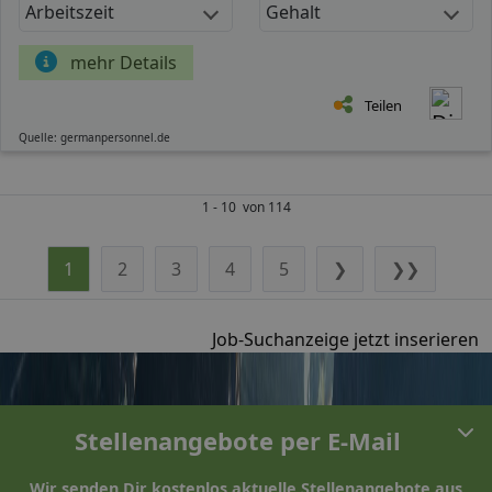
Arbeitszeit
Gehalt
mehr Details
Teilen
Quelle: germanpersonnel.de
1 - 10 von 114
1
2
3
4
5
❯
❯❯
Job-Suchanzeige jetzt inserieren
Stellenangebote per E-Mail
Wir senden Dir kostenlos aktuelle Stellenangebote aus