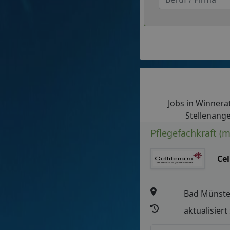
Jobs in Winnerat
Stellenange
Pflegefachkraft (
Ce
Bad Münster
aktualisiert