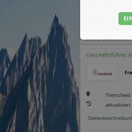
Arbeitszeit
EI
mehr Details
Quelle: germanpersonnel.de
Geschäftsführer, M
Fr
Trierscheid
aktualisiert
Stellenbeschreibun