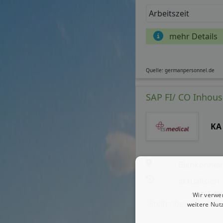
Arbeitszeit
mehr Details
Quelle: germanpersonnel.de
SAP FI/ CO Inhous
KA
Blankenhe
aktualisiert
Wir verwe
Stellenbeschreibun
weitere Nut