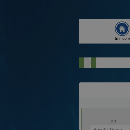
Immobili
Job: