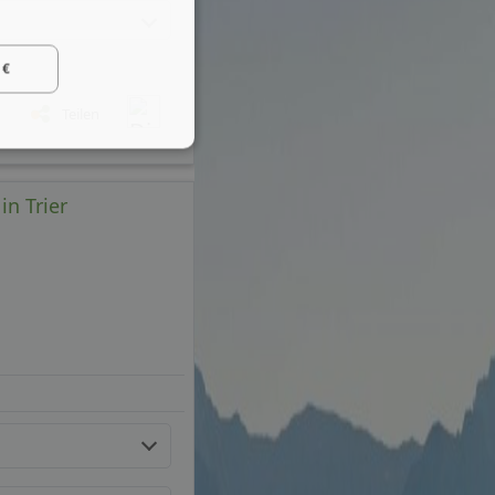
 €
Teilen
in Trier