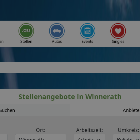
en
Stellen
Autos
Events
Singles
Stellenangebote in Winnerath
Suchen
Anbiete
Ort:
Arbeitszeit:
Umkreis: