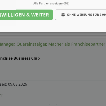
Alle Partner anzeigen
(602) →
Gehalt
NWILLIGEN & WEITER
OHNE WERBUNG FÜR 2,99
anager, Quereinsteiger, Macher als Franchisepartner 
anchise Business Club
 seit: 09.08.2026
g: