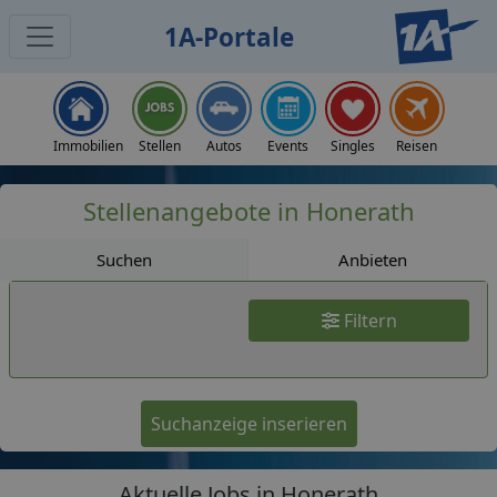
1A-Portale
Jobs
Immobilien
Stellen
Autos
Events
Singles
Reisen
Stellenangebote in Honerath
Suchen
Anbieten
Filtern
Suchanzeige inserieren
Aktuelle Jobs in Honerath