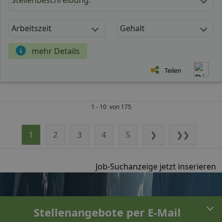
Arbeitszeit
Gehalt
mehr Details
Teilen
1 - 10 von 175
1
2
3
4
5
❯
❯❯
Job-Suchanzeige jetzt inserieren
Stellenangebote per E-Mail