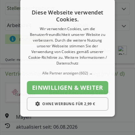
Stellenbeschreibung:
Diese Webseite verwendet
Cookies.
Arbeitszeit
Gehalt
Wir verwenden Cookies, um die
Benutzerfreundlichkeit unserer Website zu
mehr Details
verbessern. Durch die weitere Nutzung
unserer Webseite stimmen Sie der
Teilen
Verwendung von Cookies gemäß unserer
Cookie-Richtlinie zu.
Weitere Informationen /
Quelle: meinestadt.de
Datenschutz
Vertriebsmitarbeiter im Quereinstieg (m/ w/ d)
Alle Partner anzeigen
(602) →
EINWILLIGEN & WEITER
BeMore Recruiting GmbH
OHNE WERBUNG FÜR 2,99 €
Mayen
aktualisiert seit: 06.08.2026