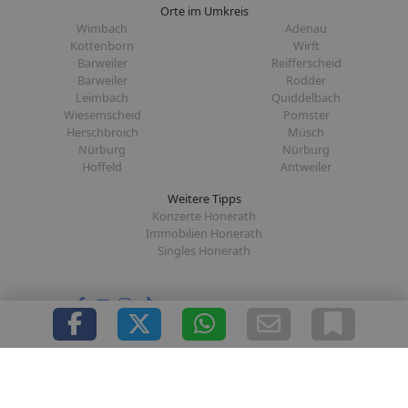
Orte im Umkreis
Wimbach
Adenau
Kottenborn
Wirft
Barweiler
Reifferscheid
Barweiler
Rodder
Leimbach
Quiddelbach
Wiesemscheid
Pomster
Herschbroich
Müsch
Nürburg
Nürburg
Hoffeld
Antweiler
Weitere Tipps
Konzerte Honerath
Immobilien Honerath
Singles Honerath
Folge uns auf:
|
|
|
|
Über uns
Presse
Redaktion
Datenschutz
Impressum