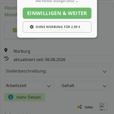
Alle Partner anzeigen
(602) →
Haustechniker (m/ w/ d) in Cochem bei
EINWILLIGEN & WEITER
Moselstern Hotels GmbH & Co KG
OHNE WERBUNG FÜR 2,99 €
The Stepstone Group
Nürburg
aktualisiert seit: 06.08.2026
Stellenbeschreibung:
Arbeitszeit
Gehalt
mehr Details
Teilen