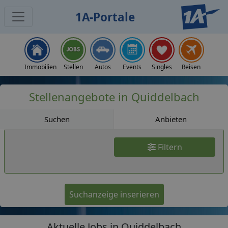
1A-Portale
Jobs
Immobilien
Stellen
Autos
Events
Singles
Reisen
Stellenangebote in Quiddelbach
Suchen
Anbieten
Filtern
Suchanzeige inserieren
Aktuelle Jobs in Quiddelbach