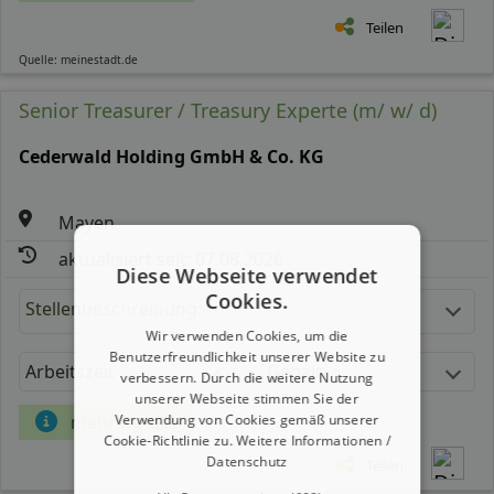
Teilen
Quelle: meinestadt.de
Senior Treasurer / Treasury Experte (m/ w/ d)
Cederwald Holding GmbH & Co. KG
Mayen
aktualisiert seit: 07.08.2026
Diese Webseite verwendet
Cookies.
Stellenbeschreibung:
Wir verwenden Cookies, um die
Benutzerfreundlichkeit unserer Website zu
Arbeitszeit
Gehalt
verbessern. Durch die weitere Nutzung
unserer Webseite stimmen Sie der
Verwendung von Cookies gemäß unserer
mehr Details
Cookie-Richtlinie zu.
Weitere Informationen /
Datenschutz
Teilen