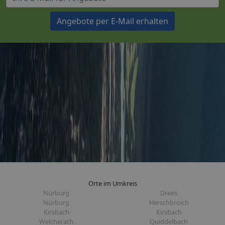
Angebote per E-Mail erhalten
Orte im Umkreis
Nürburg
Drees
Nürburg
Herschbroich
Kirsbach
Kirsbach
Welcherath
Quiddelbach