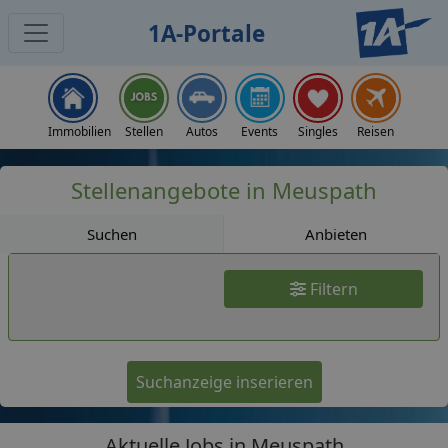
1A-Portale
Jobs
Immobilien
Stellen
Autos
Events
Singles
Reisen
Stellenangebote in Meuspath
Suchen
Anbieten
Filtern
Suchanzeige inserieren
Aktuelle Jobs in Meuspath