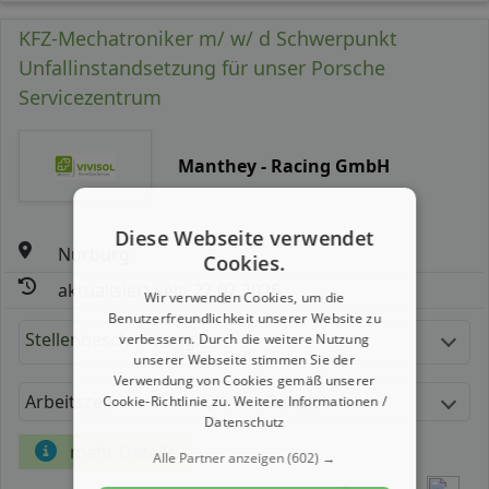
KFZ-Mechatroniker m/ w/ d Schwerpunkt
Unfallinstandsetzung für unser Porsche
Servicezentrum
Manthey - Racing GmbH
Diese Webseite verwendet
Nürburg
Cookies.
aktualisiert seit: 27.07.2026
Wir verwenden Cookies, um die
Benutzerfreundlichkeit unserer Website zu
Stellenbeschreibung:
verbessern. Durch die weitere Nutzung
unserer Webseite stimmen Sie der
Verwendung von Cookies gemäß unserer
Arbeitszeit
Gehalt
Cookie-Richtlinie zu.
Weitere Informationen /
Datenschutz
mehr Details
Alle Partner anzeigen
(602) →