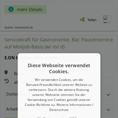
mehr Details
Teilen
Quelle: meinestadt.de
Servicekraft für Gastronomie, Bar, Pausenservice
auf Minijob-Basis (w/ m/ d)
E.ON Gastronomie GmbH
Diese Webseite verwendet
Cookies.
Baar
Wir verwenden Cookies, um die
aktualisiert seit: 09.08.2026
Benutzerfreundlichkeit unserer Website zu
verbessern. Durch die weitere Nutzung
Stellenbeschreibung:
unserer Webseite stimmen Sie der
Verwendung von Cookies gemäß unserer
Cookie-Richtlinie zu.
Weitere Informationen /
Arbeitszeit
Gehalt
Datenschutz