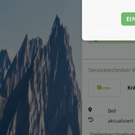
Stellenbeschreibun
EI
Arbeitszeit
mehr Details
Servicetechniker 
Kr
Bell
aktualisiert
Stellenbeschreibun