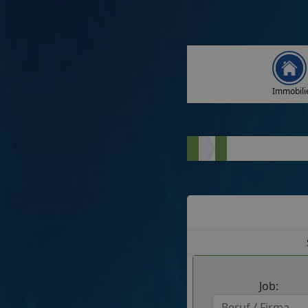
Immobili
Job: