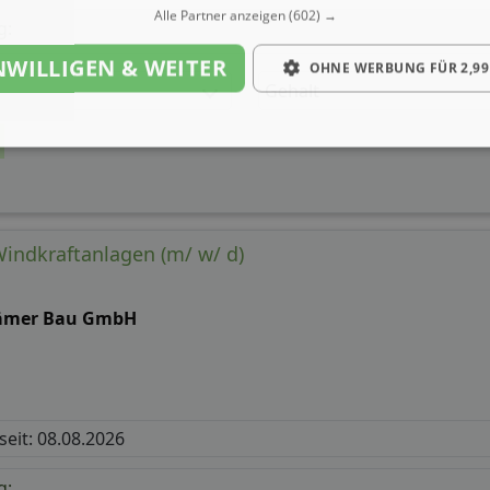
Alle Partner anzeigen
(602) →
g:
NWILLIGEN & WEITER
OHNE WERBUNG FÜR 2,99
Gehalt
Windkraftanlagen (m/ w/ d)
ämer Bau GmbH
 seit: 08.08.2026
g: