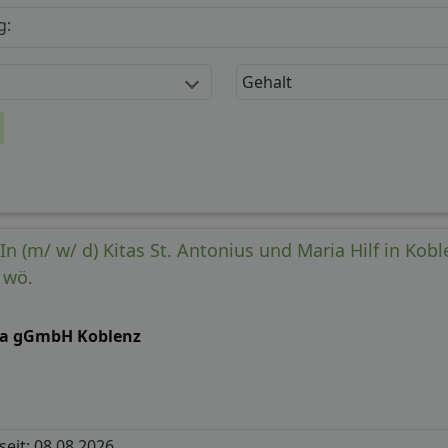
g:
Gehalt
rIn (m/ w/ d) Kitas St. Antonius und Maria Hilf in Kobl
/ wö.
Ta gGmbH Koblenz
 seit: 08.08.2026