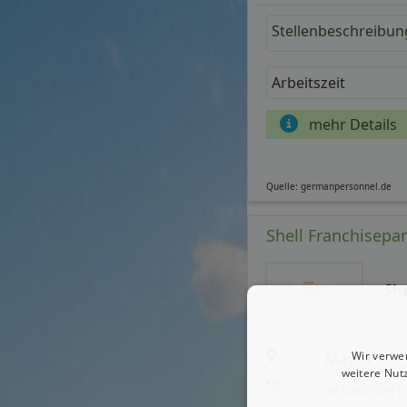
Stellenbeschreibun
Arbeitszeit
mehr Details
Quelle: germanpersonnel.de
Shell Franchisepar
Sh
Wir verwe
Mayen
weitere Nut
aktualisiert