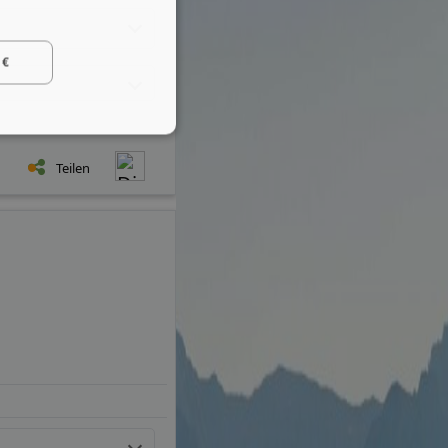
 €
Teilen