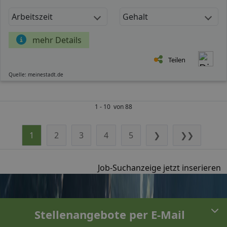
Arbeitszeit
Gehalt
mehr Details
Teilen
Quelle: meinestadt.de
1 - 10 von 88
1
2
3
4
5
❯
❯❯
Job-Suchanzeige jetzt inserieren
Stellenangebote per E-Mail