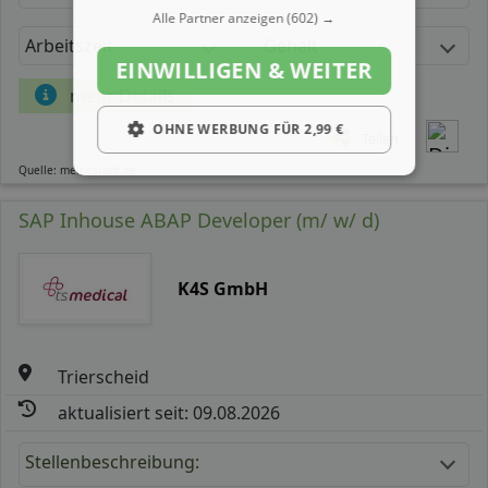
Alle Partner anzeigen
(602) →
Arbeitszeit
Gehalt
EINWILLIGEN & WEITER
mehr Details
OHNE WERBUNG FÜR 2,99 €
Teilen
Quelle: meinestadt.de
SAP Inhouse ABAP Developer (m/ w/ d)
K4S GmbH
Trierscheid
aktualisiert seit: 09.08.2026
Stellenbeschreibung: