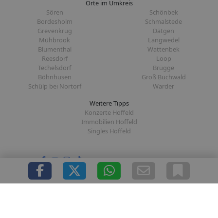
Orte im Umkreis
Sören
Schönbek
Bordesholm
Schmalstede
Grevenkrug
Dätgen
Mühbrook
Langwedel
Blumenthal
Wattenbek
Reesdorf
Loop
Techelsdorf
Brügge
Böhnhusen
Groß Buchwald
Schülp bei Nortorf
Warder
Weitere Tipps
Konzerte Hoffeld
Immobilien Hoffeld
Singles Hoffeld
Folge uns auf:
|
|
|
|
Über uns
Presse
Redaktion
Datenschutz
Impressum