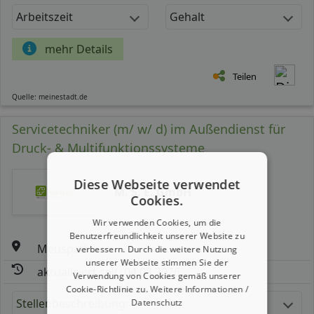
Arbeitszeit
Gehalt
mehr Details
Teilen
Quelle: meinestadt.de
Servicetechniker (m/ w/ d) im Außendienst für
Druck- & Multifunktionssysteme
Diese Webseite verwendet
M. S. E. GmbH
Cookies.
Wir verwenden Cookies, um die
Benutzerfreundlichkeit unserer Website zu
Meuspath
verbessern. Durch die weitere Nutzung
unserer Webseite stimmen Sie der
aktualisiert seit: 04.08.2026
Verwendung von Cookies gemäß unserer
Cookie-Richtlinie zu.
Weitere Informationen /
Stellenbeschreibung:
Datenschutz