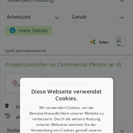
Arbeitszeit
Gehalt
mehr Details
Teilen
Quelle: germanpersonnel.de
Projektcontroller im Commercial PM (m/ w/ d)
DIS AG Germany
Diese Webseite verwendet
Cookies.
Flintbek
Wir verwenden Cookies, um die
Benutzerfreundlichkeit unserer Website zu
aktualisiert seit: 09.08.2026
verbessern. Durch die weitere Nutzung
unserer Webseite stimmen Sie der
Stellenbeschreibung:
Verwendung von Cookies gemäß unserer