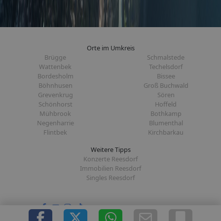
Orte im Umkreis
Brügge
Schmalstede
Wattenbek
Techelsdorf
Bordesholm
Bissee
Böhnhusen
Groß Buchwald
Grevenkrug
Sören
Schönhorst
Hoffeld
Mühbrook
Bothkamp
Negenharrie
Blumenthal
Flintbek
Kirchbarkau
Weitere Tipps
Konzerte Reesdorf
Immobilien Reesdorf
Singles Reesdorf
Folge uns auf: