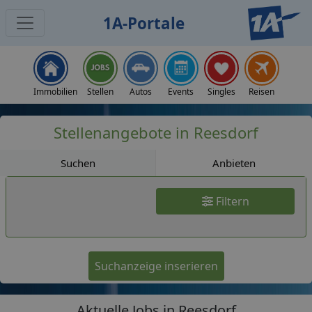
1A-Portale
Jobs
Immobilien
Stellen
Autos
Events
Singles
Reisen
Stellenangebote in Reesdorf
Suchen
Anbieten
Filtern
Suchanzeige inserieren
Aktuelle Jobs in Reesdorf