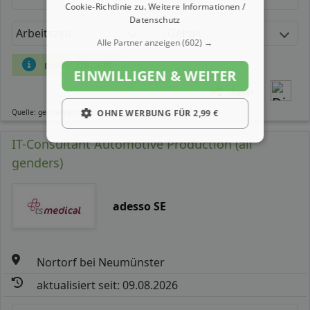
Cookie-Richtlinie zu.
Weitere Informationen /
Datenschutz
Arbeitszeit
Gehalt
Alle Partner anzeigen
(602) →
mehr Details
EINWILLIGEN & WEITER
Teilen
Quelle: germanpersonnel.de
OHNE WERBUNG FÜR 2,99 €
IT-Consultant Automotive Production (all
genders)
adesso SE
Nortorf bei Neumünster
aktualisiert seit: 09.08.2026