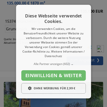
135.000,00 € 1870 m²
135.000 EUR
Diese Webseite verwendet
Cookies.
15374 Müncheberg
Grundstück
Wir verwenden Cookies, um die
Benutzerfreundlichkeit unserer Website zu
verbessern. Durch die weitere Nutzung
Quelle: Immobilienscout24.de
unserer Webseite stimmen Sie der
Aktualisiert: 22 Stunden, 26 Minuten
Verwendung von Cookies gemäß unserer
Cookie-Richtlinie zu.
Weitere Informationen /
Datenschutz
zum Angebot ❯
Alle Partner anzeigen
(602) →
EINWILLIGEN & WEITER
OHNE WERBUNG FÜR 2,99 €