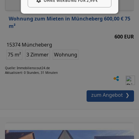
OHNE WERBUNG FÜR 2,99 €
Wohnung zum Mieten in Müncheberg 600,00 € 75
m²
600 EUR
15374 Müncheberg
75 m²
3 Zimmer
Wohnung
Quelle: Immobilienscout24.de
Aktualisiert: 0 Stunden, 31 Minuten
zum Angebot ❯