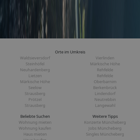
Orte im Umkreis
Waldsieversdorf
Vierlinden
Steinhöfel
Märkische Höhe
Neuhardenberg
Rehfelde
Lietzen
Rehfelde
Märkische Höhe
Oberbarnim
Seelow
Berkenbrück
Strausberg
Lindendorf
Prötzel
Neutrebbin
Strausberg
Langewahl
Beliebte Suchen
Weitere Tipps
Wohnung mieten
Konzerte Müncheberg
Wohnung kaufen
Jobs Müncheberg
Haus mieten
Singles Müncheberg