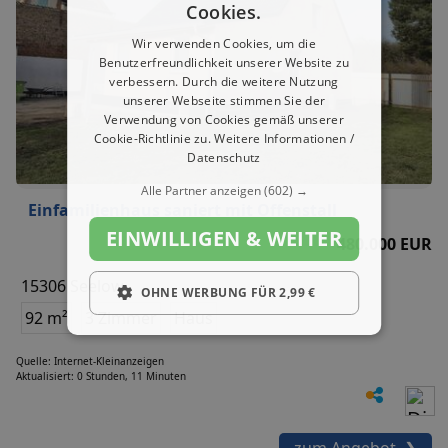
Cookies.
Wir verwenden Cookies, um die
Benutzerfreundlichkeit unserer Website zu
verbessern. Durch die weitere Nutzung
unserer Webseite stimmen Sie der
Verwendung von Cookies gemäß unserer
Cookie-Richtlinie zu.
Weitere Informationen /
Datenschutz
Alle Partner anzeigen
(602) →
Einfamilienhaus saniert mit Offenstall
EINWILLIGEN & WEITER
480.000 EUR
15306 Seelow
OHNE WERBUNG FÜR 2,99 €
92 m²
3 Zimmer
Haus
Quelle: Internet-Kleinanzeigen
Aktualisiert: 0 Stunden, 11 Minuten
zum Angebot ❯