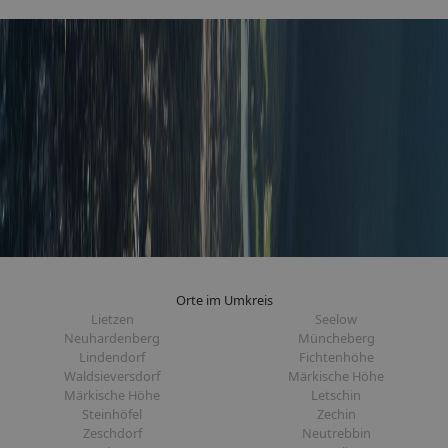
Orte im Umkreis
Lietzen
Seelow
Neuhardenberg
Müncheberg
Lindendorf
Fichtenhöhe
Waldsieversdorf
Märkische Höhe
Märkische Höhe
Letschin
Steinhöfel
Zechin
Zeschdorf
Neutrebbin