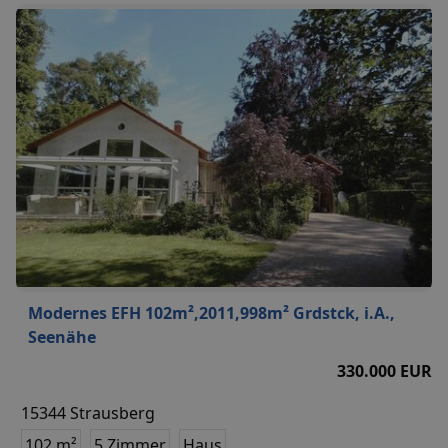
Modernes EFH 102m²,2011,998m² Grdstck, i.A.,
Seenähe
330.000 EUR
15344 Strausberg
102 m²
5 Zimmer
Haus