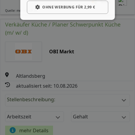
Teilen
OHNE WERBUNG FÜR 2,99 €
Quelle: meinestadt.de
Verkäufer Küche / Planer Schwerpunkt Küche
(m/ w/ d)
OBI Markt
Altlandsberg
aktualisiert seit: 10.08.2026
Stellenbeschreibung:
Arbeitszeit
Gehalt
mehr Details