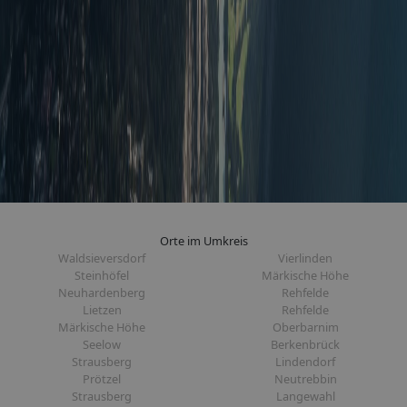
Orte im Umkreis
Waldsieversdorf
Vierlinden
Steinhöfel
Märkische Höhe
Neuhardenberg
Rehfelde
Lietzen
Rehfelde
Märkische Höhe
Oberbarnim
Seelow
Berkenbrück
Strausberg
Lindendorf
Prötzel
Neutrebbin
Strausberg
Langewahl