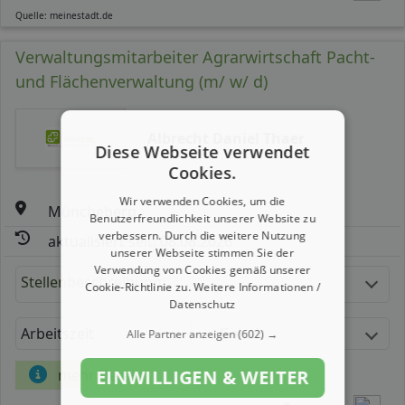
Quelle: meinestadt.de
Verwaltungsmitarbeiter Agrarwirtschaft Pacht-
und Flächenverwaltung (m/ w/ d)
Albrecht Daniel Thaer
Diese Webseite verwendet
Cookies.
Wir verwenden Cookies, um die
Müncheberg
Benutzerfreundlichkeit unserer Website zu
verbessern. Durch die weitere Nutzung
aktualisiert seit: 08.08.2026
unserer Webseite stimmen Sie der
Verwendung von Cookies gemäß unserer
Stellenbeschreibung:
Cookie-Richtlinie zu.
Weitere Informationen /
Datenschutz
Arbeitszeit
Gehalt
Alle Partner anzeigen
(602) →
mehr Details
EINWILLIGEN & WEITER