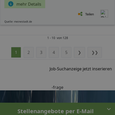
mehr Details
Teilen
Quelle: meinestadt.de
1 - 10 von 128
1
2
3
4
5
❯
❯❯
Job-Suchanzeige jetzt inserieren
-frage
Stellenangebote per E-Mail