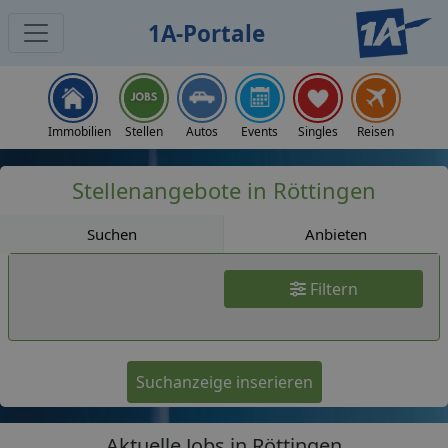
1A-Portale
Jobs
Immobilien
Stellen
Autos
Events
Singles
Reisen
Stellenangebote in Röttingen
Suchen
Anbieten
Filtern
Suchanzeige inserieren
Aktuelle Jobs in Röttingen