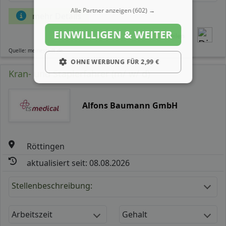
Alle Partner anzeigen
(602) →
mehr Details
EINWILLIGEN & WEITER
Teilen
Quelle: meinestadt.de
OHNE WERBUNG FÜR 2,99 €
Kran- und Staplerfahrer (m/ w/ d)
Alfons Baumann GmbH
Röttingen
aktualisiert seit: 08.08.2026
Stellenbeschreibung:
Arbeitszeit
Gehalt