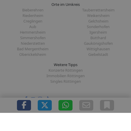
Orte im Umkreis
Bieberehren
Tauberrettersheim
Riedenheim
Weikersheim
Creglingen
Gelchsheim
Aub
Sonderhofen
Hemmersheim
Igersheim
Simmershofen
Bütthard
Niederstetten
Gaukönigshofen
Bad Mergentheim
Wittighausen
Oberickelsheim
Giebelstadt
Weitere Tipps
Konzerte Röttingen
Immobilien Röttingen
Singles Röttingen
Folge uns auf:
|
|
|
|
Über uns
Presse
Redaktion
Datenschutz
Impressum