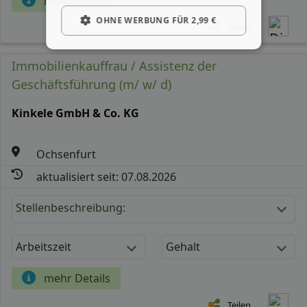
mehr Details
OHNE WERBUNG FÜR 2,99 €
Teilen
Immobilienkauffrau / Assistenz der
Geschäftsführung (m/ w/ d)
Kinkele GmbH & Co. KG
Ochsenfurt
aktualisiert seit: 07.08.2026
Stellenbeschreibung:
Arbeitszeit
Gehalt
mehr Details
Teilen