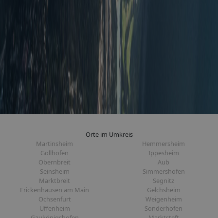
Orte im Umkreis
Martinsheim
Hemmersheim
Gollhofen
Ippesheim
Obernbreit
Aub
Seinsheim
Simmershofen
Marktbreit
Segnitz
Frickenhausen am Main
Gelchsheim
Ochsenfurt
Weigenheim
Uffenheim
Sonderhofen
Gaukönigshofen
Marktsteft