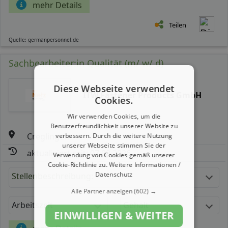
mehr Details
Teilen
Quelle: germanpersonnel.de
Sachbearbeiter:in Qualität (m/ w/ d)
Diese Webseite verwendet
ITW Fastener Products GmbH
Cookies.
Wir verwenden Cookies, um die
Benutzerfreundlichkeit unserer Website zu
Creglingen
verbessern. Durch die weitere Nutzung
unserer Webseite stimmen Sie der
aktualisiert seit: 07.08.2026
Verwendung von Cookies gemäß unserer
Cookie-Richtlinie zu.
Weitere Informationen /
Datenschutz
Stellenbeschreibung:
Alle Partner anzeigen
(602) →
Arbeitszeit
Gehalt
EINWILLIGEN & WEITER