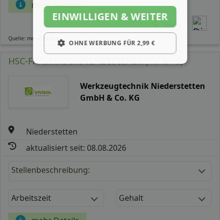
mehr Details
EINWILLIGEN & WEITER
Teilen
Quelle: meinestadt.de
OHNE WERBUNG FÜR 2,99 €
HSC-FRÄSMASCHINENBEDIENER (m/ w/ d)
Werkzeugtechnik Niederstetten
GmbH & Co. KG
Niederstetten
aktualisiert seit: 08.08.2026
Stellenbeschreibung:
Arbeitszeit
Gehalt