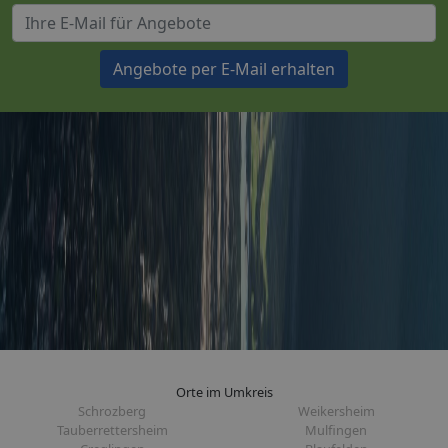
Angebote per E-Mail erhalten
Orte im Umkreis
Schrozberg
Weikersheim
Tauberrettersheim
Mulfingen