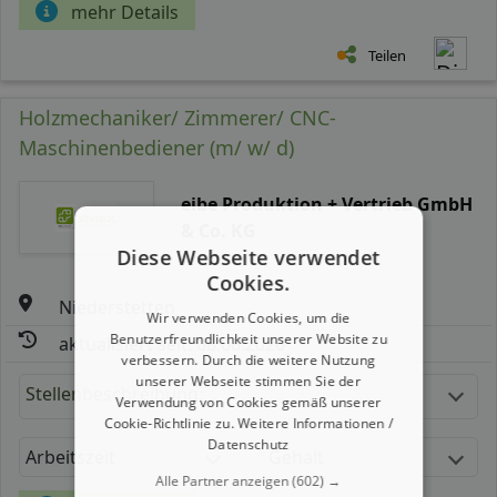
mehr Details
Teilen
Holzmechaniker/ Zimmerer/ CNC-
Maschinenbediener (m/ w/ d)
eibe Produktion + Vertrieb GmbH
& Co. KG
Diese Webseite verwendet
Cookies.
Niederstetten
Wir verwenden Cookies, um die
Benutzerfreundlichkeit unserer Website zu
aktualisiert seit: 08.08.2026
verbessern. Durch die weitere Nutzung
unserer Webseite stimmen Sie der
Stellenbeschreibung:
Verwendung von Cookies gemäß unserer
Cookie-Richtlinie zu.
Weitere Informationen /
Datenschutz
Arbeitszeit
Gehalt
Alle Partner anzeigen
(602) →