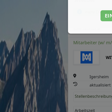
Arbeitszeit
mehr Details
EI
Quelle: meinestadt.de
Mitarbeiter (w/ m
WI
Igersheim
aktualisiert
Stellenbeschreibun
Arbeitszeit