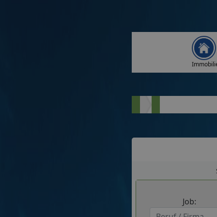
Immobili
Job: