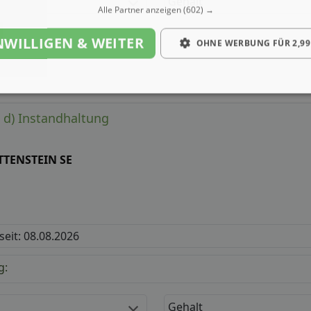
Gehalt
Alle Partner anzeigen
(602) →
NWILLIGEN & WEITER
OHNE WERBUNG FÜR 2,99
/ d) Instandhaltung
TTENSTEIN SE
 seit: 08.08.2026
g:
Gehalt