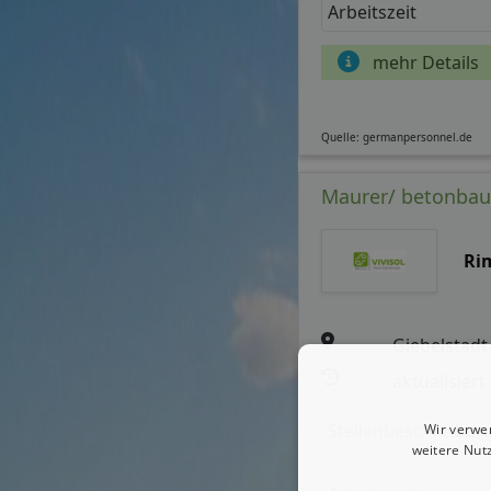
Arbeitszeit
mehr Details
Quelle: germanpersonnel.de
Maurer/ betonbau
Ri
Giebelstadt
aktualisiert
Stellenbeschreibun
Wir verwe
weitere Nut