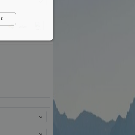
 €
Teilen