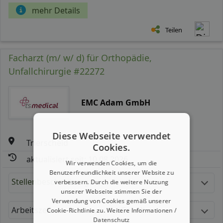
mehr Details
Teilen
Facharzt (m/ w/ d) für Orthopädie,
Unfallchirurgie #22272
EMC Adam GmbH
Diese Webseite verwendet
Trierscheid
Cookies.
aktualisiert seit: 10.08.2026
Wir verwenden Cookies, um die
Benutzerfreundlichkeit unserer Website zu
Stellenbeschreibung:
verbessern. Durch die weitere Nutzung
unserer Webseite stimmen Sie der
Verwendung von Cookies gemäß unserer
Arbeitszeit
Gehalt
Cookie-Richtlinie zu.
Weitere Informationen /
Datenschutz