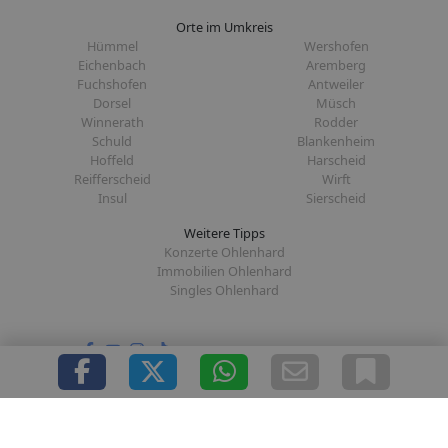
Orte im Umkreis
Hümmel
Wershofen
Eichenbach
Aremberg
Fuchshofen
Antweiler
Dorsel
Müsch
Winnerath
Rodder
Schuld
Blankenheim
Hoffeld
Harscheid
Reifferscheid
Wirft
Insul
Sierscheid
Weitere Tipps
Konzerte Ohlenhard
Immobilien Ohlenhard
Singles Ohlenhard
Folge uns auf:
|
|
|
|
Über uns
Presse
Redaktion
Datenschutz
Impressum