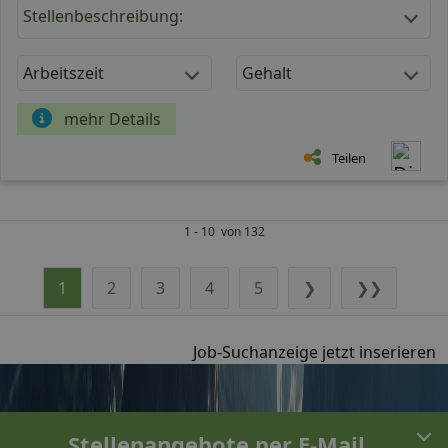
Stellenbeschreibung:
Arbeitszeit
Gehalt
mehr Details
Teilen
1 - 10 von 132
1
2
3
4
5
❯
❯❯
Job-Suchanzeige jetzt inserieren
Stellenangebote per E-Mail