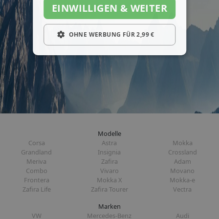
EINWILLIGEN & WEITER
OHNE WERBUNG FÜR 2,99 €
Modelle
Corsa
Astra
Mokka
Grandland
Insignia
Crossland
Meriva
Zafira
Adam
Combo
Vivaro
Movano
Frontera
Mokka X
Mokka-e
Zafira Life
Zafira Tourer
Vectra
Marken
VW
Mercedes-Benz
Audi