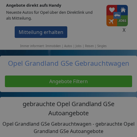
Angebote direkt aufs Handy
1A-Portale
Neueste Autos für Opel über den Direktlink und
als Mitteilung.
Home
Autos
Opel
Grandland GSe
X
Mitteilung erhalten
Immobilien
Stellen
Autos
Events
Singles
Reisen
Immer informiert: Immobilien | Autos | Jobs | Reisen | Singles
Opel Grandland GSe Gebrauchtwagen
Angebote Filtern
gebrauchte Opel Grandland GSe
Autoangebote
Opel Grandland GSe Gebrauchtwagen - gebrauchte Opel
Grandland GSe Autoangebote