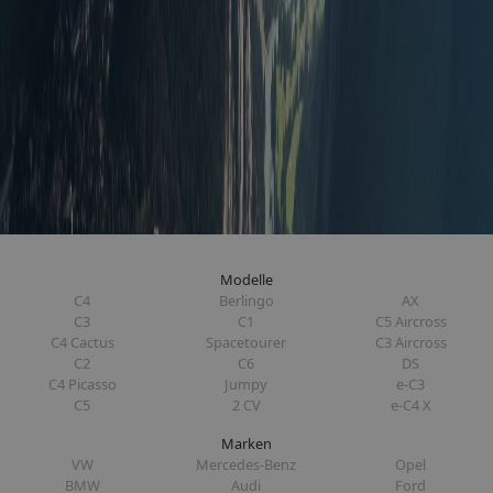
Modelle
C4
Berlingo
AX
C3
C1
C5 Aircross
C4 Cactus
Spacetourer
C3 Aircross
C2
C6
DS
C4 Picasso
Jumpy
e-C3
C5
2 CV
e-C4 X
Marken
VW
Mercedes-Benz
Opel
BMW
Audi
Ford