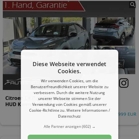
Diese Webseite verwendet
Cookies.
Wir verwenden Cookies, um die
Benutzerfreundlichkeit unserer Website zu
verbessern. Durch die weitere Nutzung
Citroen C4 PureTech Shine LED
unserer Webseite stimmen Sie der
HUD Kamera Keyless Assist
Verwendung von Cookies gemäß unserer
Cookie-Richtlinie zu.
Weitere Informationen /
15.999 EUR
Datenschutz
Alle Partner anzeigen
(602) →