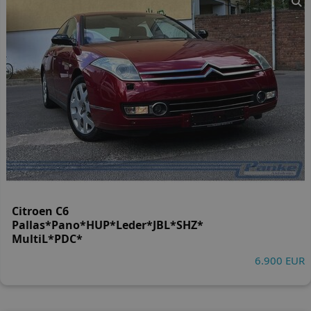
Citroen C6
Pallas*Pano*HUP*Leder*JBL*SHZ*
MultiL*PDC*
6.900 EUR