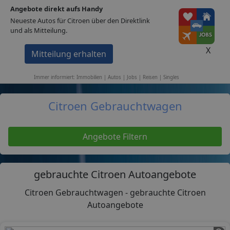
Angebote direkt aufs Handy
1A-Portale
Neueste Autos für Citroen über den Direktlink
und als Mitteilung.
Home
Autos
Citroen
X
Mitteilung erhalten
Immobilien
Stellen
Autos
Events
Singles
Reisen
Immer informiert: Immobilien | Autos | Jobs | Reisen | Singles
Citroen Gebrauchtwagen
Angebote Filtern
gebrauchte Citroen Autoangebote
Citroen Gebrauchtwagen - gebrauchte Citroen
Autoangebote