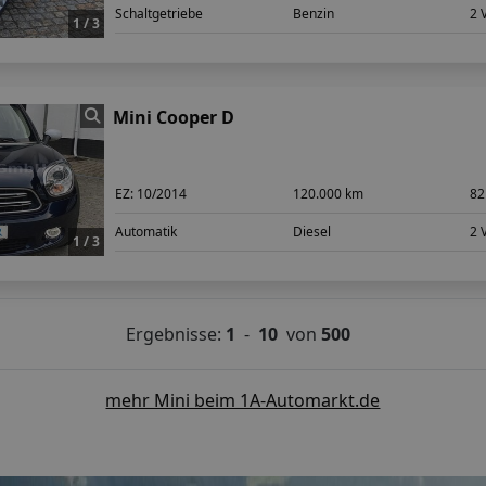
Schaltgetriebe
Benzin
2 
1 / 3
Mini Cooper D
EZ:
10/2014
120.000 km
82
Automatik
Diesel
2 
1 / 3
Ergebnisse:
1
-
10
von
500
mehr Mini beim 1A-Automarkt.de