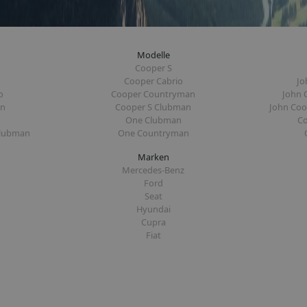
Modelle
Cooper S
Cooper Cabrio
Jo
o
Cooper Countryman
John 
an
Cooper S Clubman
John Co
One Clubman
C
Clubman
One Countryman
Marken
Mercedes-Benz
Ford
Seat
Hyundai
Cupra
Fiat