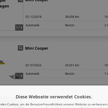
EZ:
12/2018
38.658 km
10
Automatik
Benzin
2 
1 / 3
Mini Cooper
EZ:
07/2023
35.651 km
10
Automatik
Benzin
1 
1 / 3
Diese Webseite verwendet Cookies.
Mini Cooper C
nden Cookies, um die Benutzerfreundlichkeit unserer Website zu verbessern.