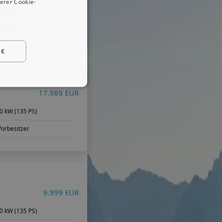
erer Cookie-
5 kW (155 PS)
Vorbesitzer
 €
17.989 EUR
0 kW (135 PS)
Vorbesitzer
9.999 EUR
0 kW (135 PS)