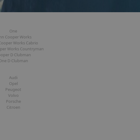
One
hn Cooper Works
Cooper Works Cabrio
oper Works Countryman
ooper D Clubman
One D Clubman
Audi
Opel
Peugeot
Volvo
Porsche
Citroen