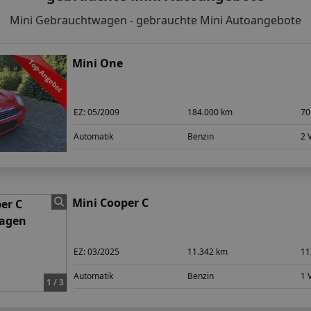
Mini Gebrauchtwagen - gebrauchte Mini Autoangebote
Mini One
EZ:
05/2009
184.000 km
70
Automatik
Benzin
2 
Mini Cooper C
EZ:
03/2025
11.342 km
11
Automatik
Benzin
1 
1 / 3