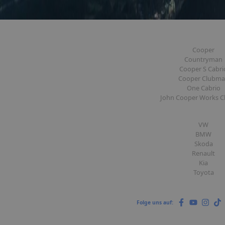
Cooper
Countryman
Cooper S Cabri
Cooper Clubm
One Cabrio
John Cooper Works 
VW
BMW
Skoda
Renault
Kia
Toyota
Folge uns auf: