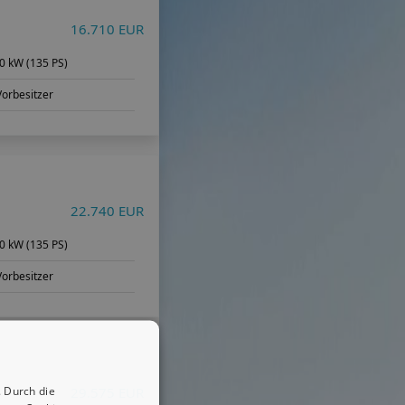
16.710 EUR
0 kW (135 PS)
Vorbesitzer
22.740 EUR
0 kW (135 PS)
Vorbesitzer
 Durch die
29.575 EUR