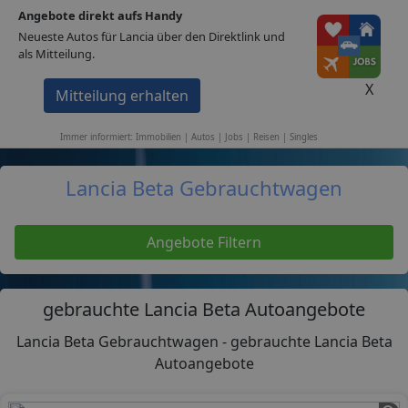
Angebote direkt aufs Handy
1A-Portale
Neueste Autos für Lancia über den Direktlink und
als Mitteilung.
Home
Autos
Lancia
Beta
X
Mitteilung erhalten
Immobilien
Stellen
Autos
Events
Singles
Reisen
Immer informiert: Immobilien | Autos | Jobs | Reisen | Singles
Lancia Beta Gebrauchtwagen
Angebote Filtern
gebrauchte Lancia Beta Autoangebote
Lancia Beta Gebrauchtwagen - gebrauchte Lancia Beta
Autoangebote