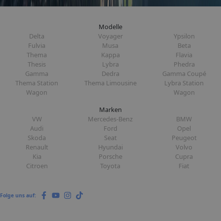
Modelle
Delta
Voyager
Ypsilon
Fulvia
Musa
Beta
Thema
Kappa
Flavia
Thesis
Lybra
Phedra
Gamma
Dedra
Gamma Coupé
Thema Station
Thema Limousine
Lybra Station
Wagon
Wagon
Marken
VW
Mercedes-Benz
BMW
Audi
Ford
Opel
Skoda
Seat
Peugeot
Renault
Hyundai
Volvo
Kia
Porsche
Cupra
Citroen
Toyota
Fiat
Folge uns auf: