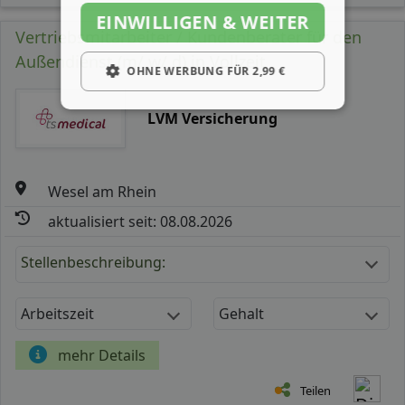
EINWILLIGEN & WEITER
Vertriebsmitarbeiter / Kundenberater für den
Außendienst (m/ w/ d) in Vollzeit
OHNE WERBUNG FÜR 2,99 €
LVM Versicherung
Wesel am Rhein
aktualisiert seit: 08.08.2026
Stellenbeschreibung:
Arbeitszeit
Gehalt
mehr Details
Teilen