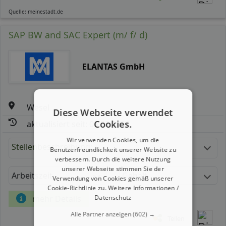
Quelle: meinestadt.de
SAP BW and SAC Expert (m/ f/ d)
ELANTAS GmbH
Wesel
Diese Webseite verwendet
Cookies.
aktualisiert seit: 08.08.2026
Wir verwenden Cookies, um die
Stellenbeschreibung:
Benutzerfreundlichkeit unserer Website zu
verbessern. Durch die weitere Nutzung
unserer Webseite stimmen Sie der
Arbeitszeit
Gehalt
Verwendung von Cookies gemäß unserer
Cookie-Richtlinie zu.
Weitere Informationen /
Datenschutz
mehr Details
Alle Partner anzeigen
(602) →
Teilen