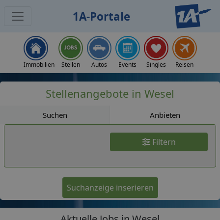
1A-Portale
Jobs
Immobilien
Stellen
Autos
Events
Singles
Reisen
Stellenangebote in Wesel
Suchen
Anbieten
Filtern
Suchanzeige inserieren
Aktuelle Jobs in Wesel