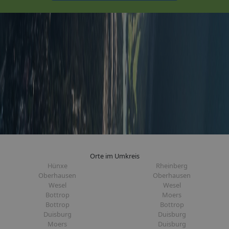
Orte im Umkreis
Hünxe
Rheinberg
Oberhausen
Oberhausen
Wesel
Wesel
Bottrop
Moers
Bottrop
Bottrop
Duisburg
Duisburg
Moers
Duisburg