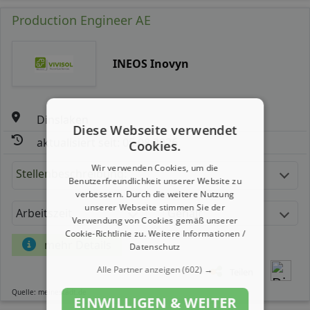
Production Engineer AE
INEOS Inovyn
Dinslaken
Diese Webseite verwendet
aktualisiert seit: 05.08.2026
Cookies.
Wir verwenden Cookies, um die
Stellenbeschreibung:
Benutzerfreundlichkeit unserer Website zu
verbessern. Durch die weitere Nutzung
unserer Webseite stimmen Sie der
Arbeitszeit
Gehalt
Verwendung von Cookies gemäß unserer
Cookie-Richtlinie zu.
Weitere Informationen /
mehr Details
Datenschutz
Alle Partner anzeigen
(602) →
Teilen
Quelle: meinestadt.de
EINWILLIGEN & WEITER