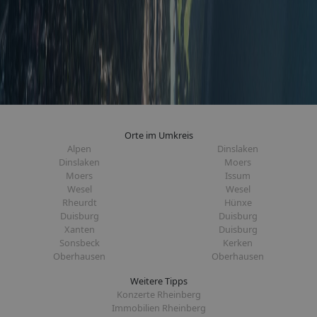
Orte im Umkreis
Alpen
Dinslaken
Dinslaken
Moers
Moers
Issum
Wesel
Wesel
Rheurdt
Hünxe
Duisburg
Duisburg
Xanten
Duisburg
Sonsbeck
Kerken
Oberhausen
Oberhausen
Weitere Tipps
Konzerte Rheinberg
Immobilien Rheinberg