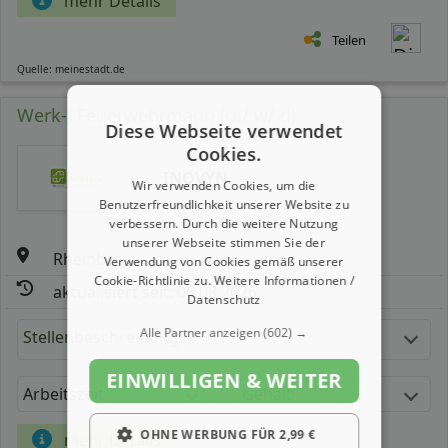
mehr Details
Teilen
Quelle: meinestadt.de
Werk-) Feuerwehrmann (m/ w/ d)
Diese Webseite verwendet
Cookies.
INOVYN
Wir verwenden Cookies, um die
Benutzerfreundlichkeit unserer Website zu
verbessern. Durch die weitere Nutzung
unserer Webseite stimmen Sie der
Rheinberg
Verwendung von Cookies gemäß unserer
Cookie-Richtlinie zu.
Weitere Informationen /
aktualisiert seit: 06.08.2026
Datenschutz
Alle Partner anzeigen
(602) →
Stellenbeschreibung:
EINWILLIGEN & WEITER
Arbeitszeit
Gehalt
OHNE WERBUNG FÜR 2,99 €
mehr Details