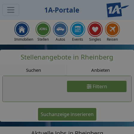
1A-Portale
Jobs
Immobilien
Stellen
Autos
Events
Singles
Reisen
Stellenangebote in Rheinberg
Suchen
Anbieten
Filtern
Suchanzeige inserieren
Aktuelle Jobs in Rheinberg