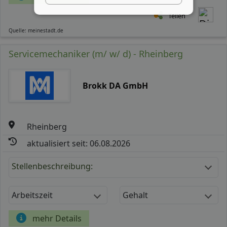
Teilen
Quelle: meinestadt.de
Servicemechaniker (m/ w/ d) - Rheinberg
Brokk DA GmbH
Rheinberg
aktualisiert seit: 06.08.2026
Stellenbeschreibung:
Arbeitszeit
Gehalt
mehr Details