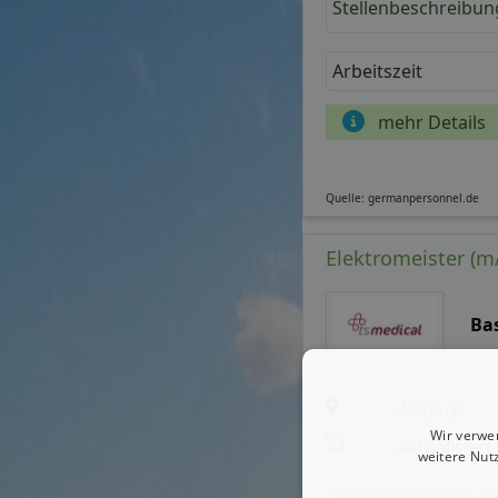
Stellenbeschreibun
Arbeitszeit
mehr Details
Quelle: germanpersonnel.de
Elektromeister (m/
Ba
Alsbach
Wir verwe
aktualisiert
weitere Nut
Stellenbeschreibun