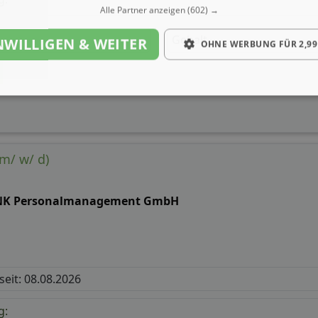
Alle Partner anzeigen
(602) →
Gehalt
NWILLIGEN & WEITER
OHNE WERBUNG FÜR 2,99
(m/ w/ d)
NK Personalmanagement GmbH
 seit: 08.08.2026
g: