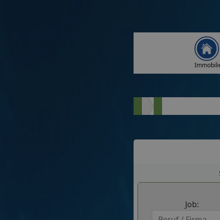
Immobili
Job: