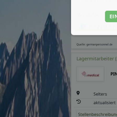
Arbeitszeit
EI
mehr Details
Quelle: germanpersonnel.de
Lagermitarbeiter 
PI
Selters
aktualisiert
Stellenbeschreibun