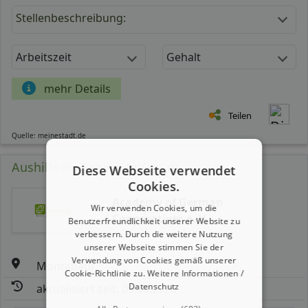
Stellenbeschreibung:
Arbeitszeit
Gehalt
mehr Details
Teilen
Quelle: meinestadt.de
Aushilfe im Service (m/ w/ d)
Diese Webseite verwendet
Cookies.
Academy of German
Wir verwenden Cookies, um die
Cooperatives e. V.
Benutzerfreundlichkeit unserer Website zu
verbessern. Durch die weitere Nutzung
unserer Webseite stimmen Sie der
Verwendung von Cookies gemäß unserer
Montabaur
Cookie-Richtlinie zu.
Weitere Informationen /
Datenschutz
aktualisiert seit: 05.08.2026