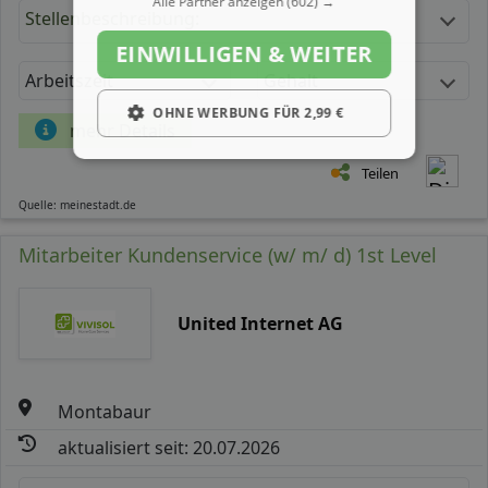
Alle Partner anzeigen
(602) →
Stellenbeschreibung:
EINWILLIGEN & WEITER
Arbeitszeit
Gehalt
OHNE WERBUNG FÜR 2,99 €
mehr Details
Teilen
Quelle: meinestadt.de
Mitarbeiter Kundenservice (w/ m/ d) 1st Level
United Internet AG
Montabaur
aktualisiert seit: 20.07.2026