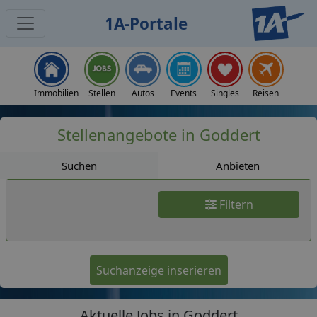
1A-Portale
Jobs
Immobilien
Stellen
Autos
Events
Singles
Reisen
Stellenangebote in Goddert
Suchen
Anbieten
Filtern
Suchanzeige inserieren
Aktuelle Jobs in Goddert