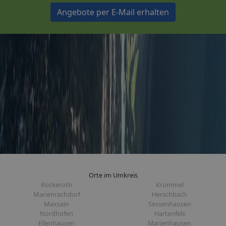
Angebote per E-Mail erhalten
Orte im Umkreis
Rückeroth
Krümmel
Marienrachdorf
Herschbach
Maxsain
Sessenhausen
Nordhofen
Hartenfels
Ellenhausen
Marienhausen