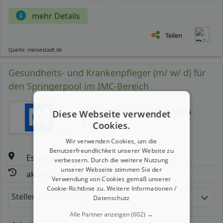
mehr Details
Teilen
Quelle: meinestadt.de
Gesundheits- und Krankenpfleger (m/ w/ d) für
den Springerpool im IMC-Bereich
Robert-Bosch-Krankenhaus
Diese Webseite verwendet
GmbH
Cookies.
Wir verwenden Cookies, um die
Benutzerfreundlichkeit unserer Website zu
Esslingen
verbessern. Durch die weitere Nutzung
unserer Webseite stimmen Sie der
aktualisiert seit: 09.08.2026
Verwendung von Cookies gemäß unserer
Cookie-Richtlinie zu.
Weitere Informationen /
Stellenbeschreibung:
Datenschutz
Alle Partner anzeigen
(602) →