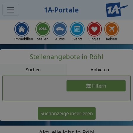
1A-Portale
Jobs
Immobilien
Stellen
Autos
Events
Singles
Reisen
Stellenangebote in Röhl
Suchen
Anbieten
Filtern
Suchanzeige inserieren
Aktuelle Jobs in Röhl