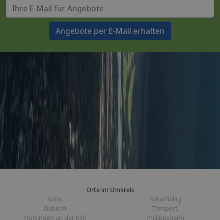
Angebote per E-Mail erhalten
Orte im Umkreis
Sülm
Scharfbillig
Dahlem
Trimport
Hüttingen an der Kyll
Philippsheim