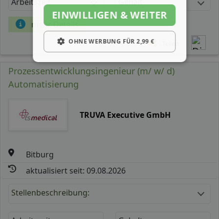
Arbeitszeit
Gehalt
EINWILLIGEN & WEITER
mehr Details
OHNE WERBUNG FÜR 2,99 €
Teilen
Prozessentwicklungsingenieur (m/ w/ d)
Automatisierung
TRUVA Executive GmbH
Bitburg
aktualisiert seit: 09.08.2026
Stellenbeschreibung: