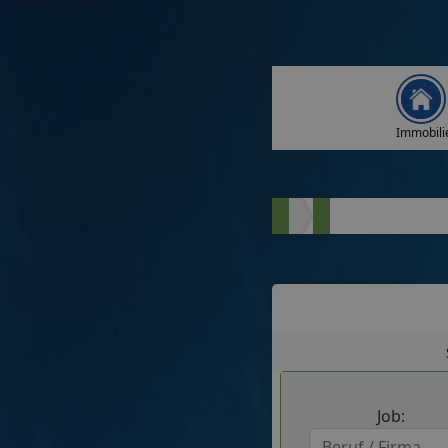
Immobili
Job: