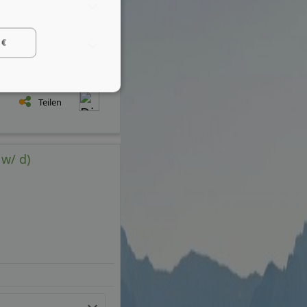
 €
Teilen
 w/ d)