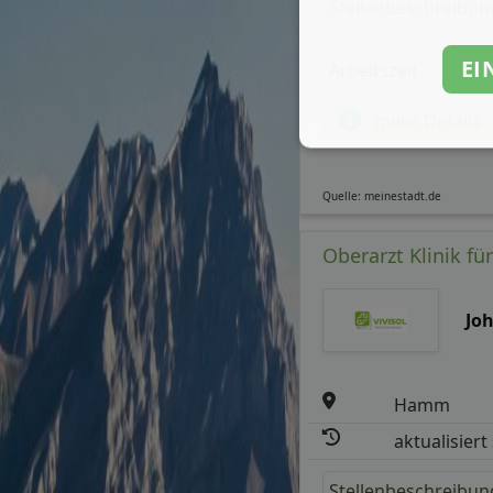
Stellenbeschreibun
EI
Arbeitszeit
mehr Details
Quelle: meinestadt.de
Oberarzt Klinik f
Jo
Hamm
aktualisiert
Stellenbeschreibun