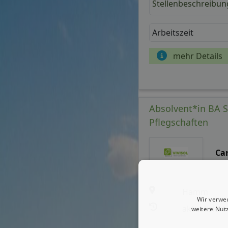
Stellenbeschreibun
Arbeitszeit
mehr Details
Absolvent*in BA S
Pflegschaften
Ca
Hamm
Wir verwe
aktualisiert
weitere Nut