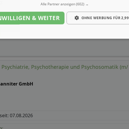
g:
Alle Partner anzeigen
(602) →
NWILLIGEN & WEITER
Gehalt
OHNE WERBUNG FÜR 2,99
ür Psychiatrie, Psychotherapie und Psychosomatik (m/
hanniter GmbH
 seit: 07.08.2026
g: