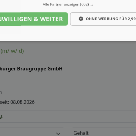
Alle Partner anzeigen
(602) →
Gehalt
NWILLIGEN & WEITER
OHNE WERBUNG FÜR 2,99
 (m/ w/ d)
tburger Braugruppe GmbH
m
 seit: 08.08.2026
g:
Gehalt