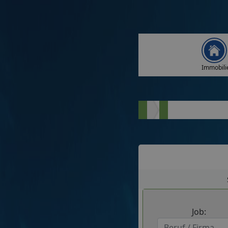
Immobili
Job: