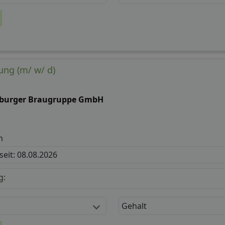
lung (m/ w/ d)
tburger Braugruppe GmbH
m
 seit: 08.08.2026
g:
Gehalt