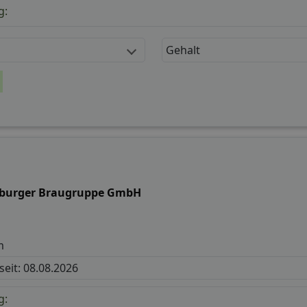
g:
Gehalt
tburger Braugruppe GmbH
m
 seit: 08.08.2026
g: