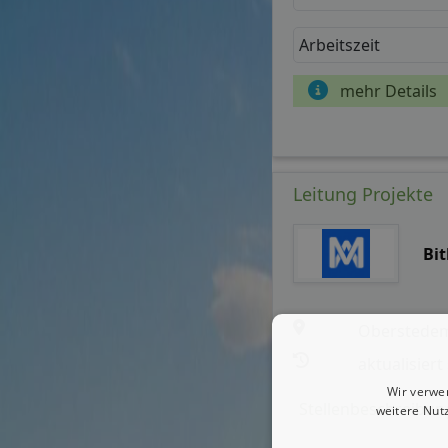
Arbeitszeit
mehr Details
Leitung Projekte
Bi
Oberstede
aktualisiert
Wir verwe
Stellenbeschreibun
weitere Nut