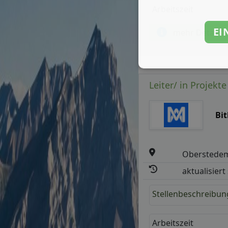
Arbeitszeit
EI
mehr Details
Leiter/ in Projekte
Bi
Oberstede
aktualisiert
Stellenbeschreibun
Arbeitszeit