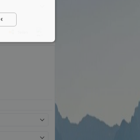
 €
Teilen