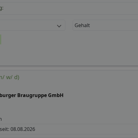
g:
Gehalt
m/ w/ d)
tburger Braugruppe GmbH
m
 seit: 08.08.2026