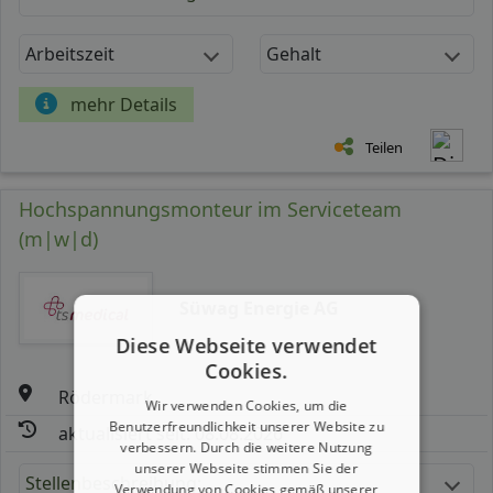
Arbeitszeit
Gehalt
mehr Details
Teilen
Hochspannungsmonteur im Serviceteam
(m|w|d)
Süwag Energie AG
Diese Webseite verwendet
Cookies.
Rödermark
Wir verwenden Cookies, um die
Benutzerfreundlichkeit unserer Website zu
aktualisiert seit: 08.08.2026
verbessern. Durch die weitere Nutzung
unserer Webseite stimmen Sie der
Stellenbeschreibung:
Verwendung von Cookies gemäß unserer