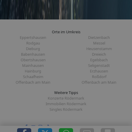
Orte im Umkreis
Eppertshausen
Dietzenbach
Rodgau
Messel
Dieburg
Heusenstamm
Babenhausen
Dreieich
Obertshausen
Egelsbach
Mainhausen
Seligenstadt
Hainburg
Erzhausen
Schaafheim
Roßdorf
Offenbach am Main
Offenbach am Main
Weitere Tipps
Konzerte Rödermark
Immobilien Rödermark
Singles Rödermark
Folge uns auf: