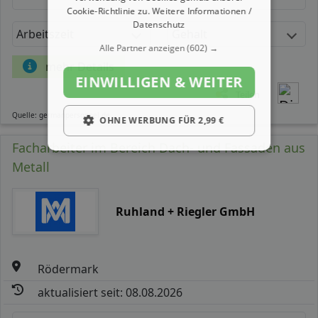
Cookie-Richtlinie zu.
Weitere Informationen /
Datenschutz
Arbeitszeit
Gehalt
Alle Partner anzeigen
(602) →
mehr Details
EINWILLIGEN & WEITER
Teilen
Quelle: germanpersonnel.de
OHNE WERBUNG FÜR 2,99 €
Facharbeiter im Bereich Dach- und Fassaden aus
Metall
Ruhland + Riegler GmbH
Rödermark
aktualisiert seit: 08.08.2026