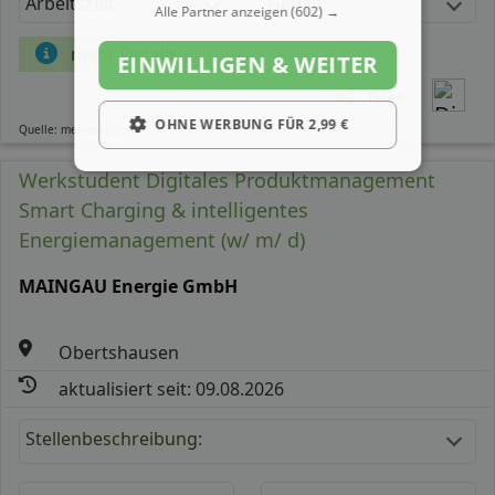
Arbeitszeit
Gehalt
Alle Partner anzeigen
(602) →
mehr Details
EINWILLIGEN & WEITER
Teilen
OHNE WERBUNG FÜR 2,99 €
Quelle: meinestadt.de
Werkstudent Digitales Produktmanagement
Smart Charging & intelligentes
Energiemanagement (w/ m/ d)
MAINGAU Energie GmbH
Obertshausen
aktualisiert seit: 09.08.2026
Stellenbeschreibung: