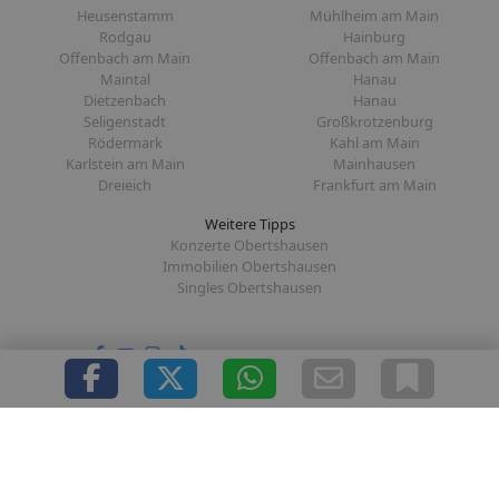
Heusenstamm
Mühlheim am Main
Rodgau
Hainburg
Offenbach am Main
Offenbach am Main
Maintal
Hanau
Dietzenbach
Hanau
Seligenstadt
Großkrotzenburg
Rödermark
Kahl am Main
Karlstein am Main
Mainhausen
Dreieich
Frankfurt am Main
Weitere Tipps
Konzerte Obertshausen
Immobilien Obertshausen
Singles Obertshausen
Folge uns auf:
|
|
|
|
Über uns
Presse
Redaktion
Datenschutz
Impressum