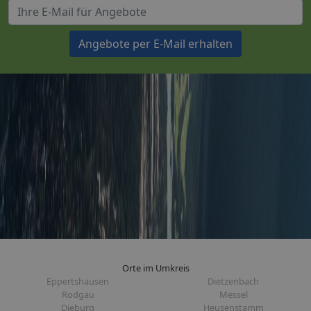
Angebote per E-Mail erhalten
Orte im Umkreis
Eppertshausen
Dietzenbach
Rodgau
Messel
Dieburg
Heusenstamm