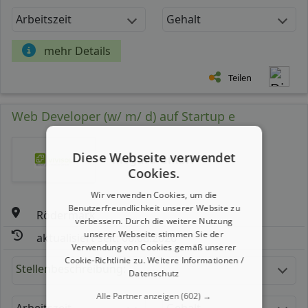
Arbeitszeit
Gehalt
mehr Details
Teilen
Web Developer (w/ m/ d) auf Startup e
Diese Webseite verwendet
moguru GmbH
Cookies.
Wir verwenden Cookies, um die
Benutzerfreundlichkeit unserer Website zu
Rödermark
verbessern. Durch die weitere Nutzung
unserer Webseite stimmen Sie der
aktualisiert seit: 06.08.2026
Verwendung von Cookies gemäß unserer
Cookie-Richtlinie zu.
Weitere Informationen /
Stellenbeschreibung:
Datenschutz
Alle Partner anzeigen
(602) →
Arbeitszeit
Gehalt