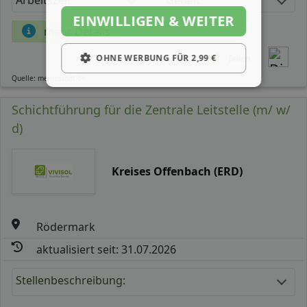
EINWILLIGEN & WEITER
mehr Details
OHNE WERBUNG FÜR 2,99 €
Teilen
Quelle: meinestadt.de
Schichtführung für die Zentrale Leitstelle (m/ w/
d)
Kreises Offenbach (ERD)
Rödermark
aktualisiert seit: 31.07.2026
Stellenbeschreibung: