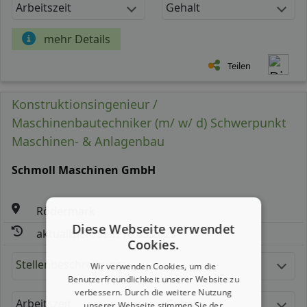
Arbeitszeit
Gehalt
mehr Details
Teilen
Konstruktionsingenieur /
Maschinenbautechniker (m/ w/ d) Schwerpunkt
Maschinen- & Anlagenbau
Schmoll Maschinen GmbH
Rödermark
Diese Webseite verwendet
aktualisiert seit: 10.08.2026
Cookies.
Stellenbeschreibung:
Wir verwenden Cookies, um die
Benutzerfreundlichkeit unserer Website zu
verbessern. Durch die weitere Nutzung
Arbeitszeit
Gehalt
unserer Webseite stimmen Sie der