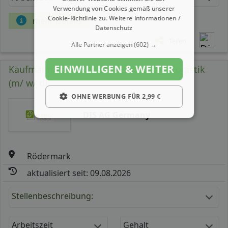
Verwendung von Cookies gemäß unserer
Cookie-Richtlinie zu.
Weitere Informationen /
mehr Details
Datenschutz
Teilen
Alle Partner anzeigen
(602) →
EINWILLIGEN & WEITER
Kaufmännischer Sachbearbeiter Lagerlogistik
(m/ w/ d)
OHNE WERBUNG FÜR 2,99 €
DIS AG Germany
Rödermark
aktualisiert seit: 09.08.2026
Stellenbeschreibung:
Arbeitszeit
Gehalt