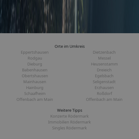
Orte im Umkreis
Eppertshausen
Dietzenbach
Rodgau
Messel
Dieburg
Heusenstamm
Babenhausen
Dreieich
Obertshausen
Egelsbach
Mainhausen
Seligenstadt
Hainburg
Erzhausen
Schaafheim
Roßdorf
Offenbach am Main
Offenbach am Main
Weitere Tipps
Konzerte Rödermark
Immobilien Rödermark
Singles Rödermark