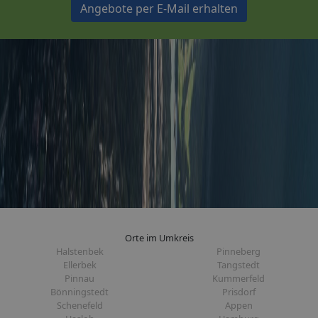
Angebote per E-Mail erhalten
Orte im Umkreis
Halstenbek
Pinneberg
Ellerbek
Tangstedt
Pinnau
Kummerfeld
Bönningstedt
Prisdorf
Schenefeld
Appen