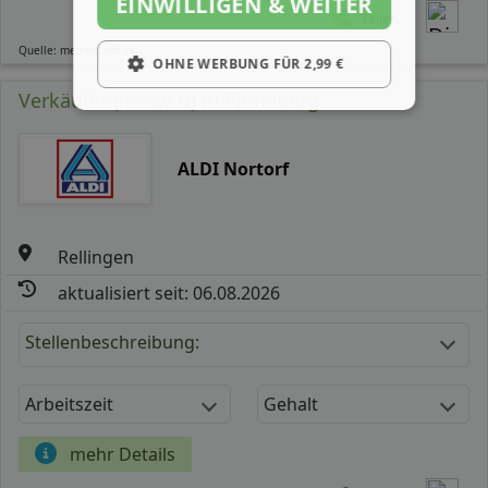
EINWILLIGEN & WEITER
Teilen
Quelle: meinestadt.de
OHNE WERBUNG FÜR 2,99 €
Verkäufer (m/ w/ d) in Pinneberg
ALDI Nortorf
Rellingen
aktualisiert seit: 06.08.2026
Stellenbeschreibung:
Arbeitszeit
Gehalt
mehr Details