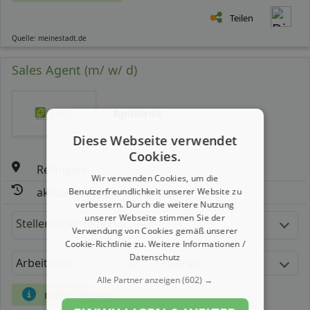
Teilen
Quelle: meinestadt.de
Sales Agent (m/ w/ d)
Apobank
Diese Webseite verwendet
Cookies.
Rellingen
Wir verwenden Cookies, um die
aktualisiert seit: 02.08.2026
Benutzerfreundlichkeit unserer Website zu
verbessern. Durch die weitere Nutzung
unserer Webseite stimmen Sie der
Stellenbeschreibung:
Verwendung von Cookies gemäß unserer
Cookie-Richtlinie zu.
Weitere Informationen /
Datenschutz
Arbeitszeit
Gehalt
Alle Partner anzeigen
(602) →
mehr Details